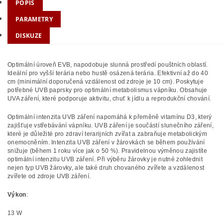
POPIS
PARAMETRY
DISKUZE
Optimální úroveň EVB, napodobuje slunná prostředí pouštních oblastí.
Ideální pro vyšší terária nebo hustě osázená terária. Efektivní až do 40
cm (minimální doporučená vzdálenost od zdroje je 10 cm). Poskytuje
potřebné UVB paprsky pro optimální metabolismus vápníku. Obsahuje
UVA záření, které podporuje aktivitu, chuť k jídlu a reprodukční chování.
Optimální intenzita UVB záření napomáhá k přeměně vitamínu D3, který
zajišťuje vstřebávání vápníku. UVB záření je součástí slunečního záření,
které je důležité pro zdraví terarijních zvířat a zabraňuje metabolickým
onemocněním. Intenzita UVB záření v žárovkách se během používání
snižuje (během 1 roku více jak o 50 %). Pravidelnou výměnou zajistíte
optimální intenzitu UVB záření. Při výběru žárovky je nutné zohlednit
nejen typ UVB žárovky, ale také druh chovaného zvířete a vzdálenost
zvířete od zdroje UVB záření.
Výkon
:
13 W