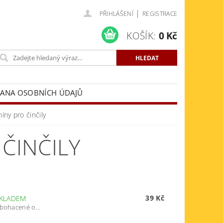
|
PŘIHLÁŠENÍ
REGISTRACE
KOŠÍK:
0 Kč
ANA OSOBNÍCH ÚDAJŮ
íny pro činčily
 ČINČILY
39 Kč
KLADEM
obohacené o...