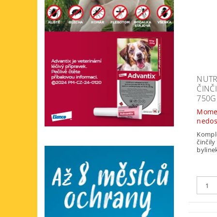
NUTR
ČINČ
750G
Mome
nedo
Kompl
činčil
bylinek