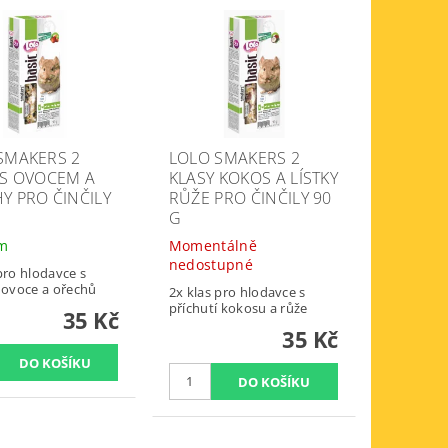
SMAKERS 2
LOLO SMAKERS 2
 S OVOCEM A
KLASY KOKOS A LÍSTKY
Y PRO ČINČILY
RŮŽE PRO ČINČILY 90
G
em
Momentálně
nedostupné
pro hlodavce s
í ovoce a ořechů
2x klas pro hlodavce s
příchutí kokosu a růže
35 Kč
35 Kč