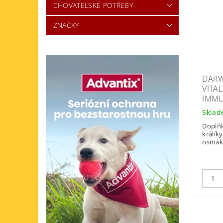
CHOVATELSKÉ POTŘEBY
ZNAČKY
DARW
VITA
IMMU
Skla
Doplň
králíky
osmáky