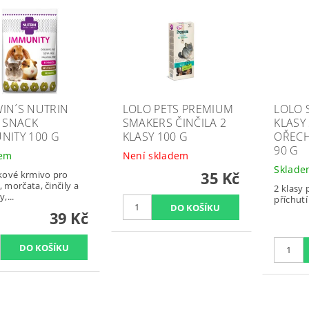
IN´S NUTRIN
LOLO PETS PREMIUM
LOLO 
L SNACK
SMAKERS ČINČILA 2
KLASY
NITY 100 G
KLASY 100 G
OŘECH
90 G
dem
Není skladem
Sklad
35 Kč
kové krmivo pro
, morčata, činčily a
2 klasy 
,...
příchut
39 Kč