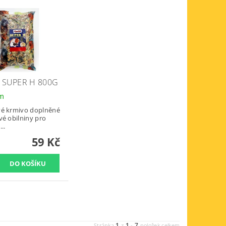
T SUPER H 800G
em
é krmivo doplněné
vé obilniny pro
..
59 Kč
1
1
7
Stránka
z
-
položek celkem