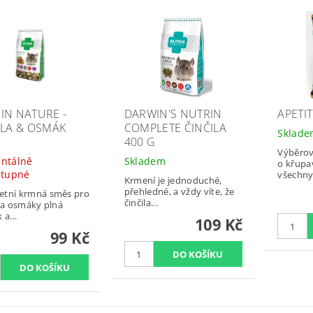
IN NATURE -
DARWIN'S NUTRIN
APETI
ILA & OSMÁK
COMPLETE ČINČILA
Sklad
400 G
Výběrov
ntálně
Skladem
o křupa
stupné
všechny.
Krmení je jednoduché,
přehledné, a vždy víte, že
etní krmná směs pro
činčila...
y a osmáky plná
 a...
109 Kč
99 Kč