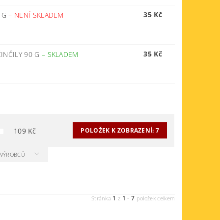
35 Kč
0 G
–
NENÍ SKLADEM
35 Kč
INČILY 90 G
–
SKLADEM
109
Kč
POLOŽEK K ZOBRAZENÍ:
7
A VÝROBCŮ
1
1
7
Stránka
z
-
položek celkem