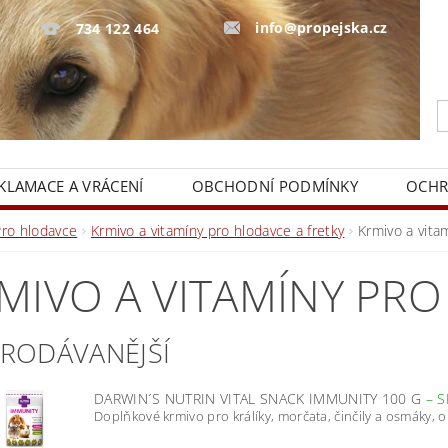
info@propejska.cz
734 122 464
KLAMACE A VRÁCENÍ
OBCHODNÍ PODMÍNKY
OCHR
Pro hlodavce
Krmivo a vitamíny pro hlodavce a fretky
Krmivo a vitam
MIVO A VITAMÍNY PRO
PRODÁVANĚJŠÍ
DARWIN´S NUTRIN VITAL SNACK IMMUNITY 100 G
–
S
Doplňkové krmivo pro králíky, morčata, činčily a osmáky, 