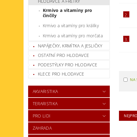
HLODAVCE A FRETKY
Krmivo a vitamíny pro
2.
činčily
Krmivo a vitamíny pro králíky
Krmivo a vitamíny pro morčata
3.
NAPÁJEČKY, KRMÍTKA A JESLIČKY
OSTATNÍ PRO HLODAVCE
PODESTÝLKY PRO HLODAVCE
KLECE PRO HLODAVCE
NA 
AKVARISTIKA
TERARISTIKA
PRO LIDI
NEJPR
ZAHRADA