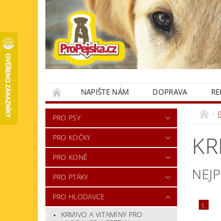
NAPIŠTE NÁM
DOPRAVA
RE
KONTAKTY
PRO PSY
KR
PRO KOČKY
PRO KONĚ
NEJ
PRO PTÁKY
PRO HLODAVCE
1.
KRMIVO A VITAMÍNY PRO