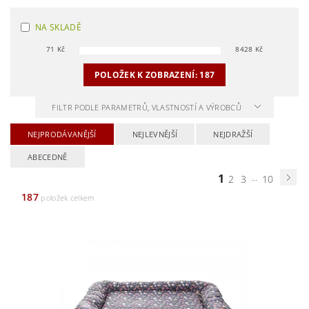
NA SKLADĚ
71
Kč
8428
Kč
POLOŽEK K ZOBRAZENÍ:
187
FILTR PODLE PARAMETRŮ, VLASTNOSTÍ A VÝROBCŮ
NEJPRODÁVANĚJŠÍ
NEJLEVNĚJŠÍ
NEJDRAŽŠÍ
ABECEDNĚ
1
...
2
3
10
187
položek celkem