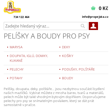
0 Kč
info@propejska.cz
734 122 464
PELÍŠKY A BOUDY PRO PSY
MARYSA
DEKY
DOUPATA, IGLÚ, DOMKY,
KOŠÍKY
KUKANĚ
PELECHY
PODUŠKY, POLŠTÁŘE
POTAHY
BOUDY
Pelíšky, doupata, deky, polštáře... jsou nezbytnou součástí bydlení
našich mazlíčků. Vybírat můžete z mnoha barev, tvarů a materiálů,
pelech může být také vhodným bytovým doplňkem. Doporučujeme
pelechy pro psy se snímatelným povlakem, který se dát prát
samostatně v pračce.