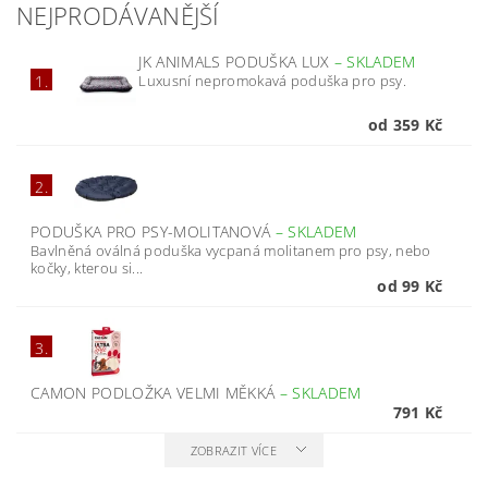
NEJPRODÁVANĚJŠÍ
JK ANIMALS PODUŠKA LUX
–
SKLADEM
Luxusní nepromokavá poduška pro psy.
1.
od 359 Kč
2.
PODUŠKA PRO PSY-MOLITANOVÁ
–
SKLADEM
Bavlněná oválná poduška vycpaná molitanem pro psy, nebo
kočky, kterou si...
od 99 Kč
3.
CAMON PODLOŽKA VELMI MĚKKÁ
–
SKLADEM
791 Kč
ZOBRAZIT VÍCE