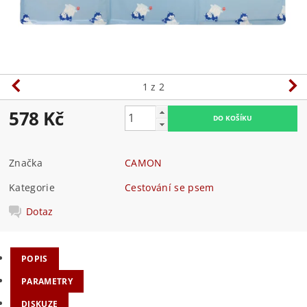
1
z 2
578 Kč
Značka
CAMON
Kategorie
Cestování se psem
Dotaz
POPIS
PARAMETRY
DISKUZE