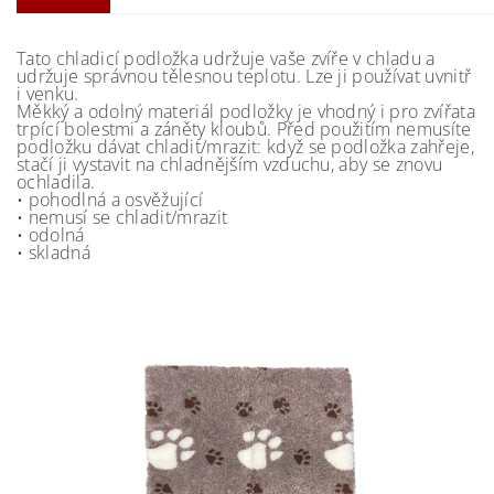
Tato chladicí podložka udržuje vaše zvíře v chladu a
udržuje správnou tělesnou teplotu. Lze ji používat uvnitř
i venku.
Měkký a odolný materiál podložky je vhodný i pro zvířata
trpící bolestmi a záněty kloubů. Před použitím nemusíte
podložku dávat chladit/mrazit: když se podložka zahřeje,
stačí ji vystavit na chladnějším vzduchu, aby se znovu
ochladila.
• pohodlná a osvěžující
• nemusí se chladit/mrazit
• odolná
• skladná