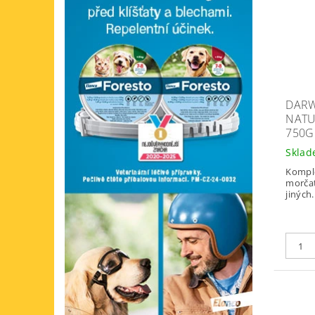
DARW
NATU
750G
Skla
Kompl
morčat
jiných.