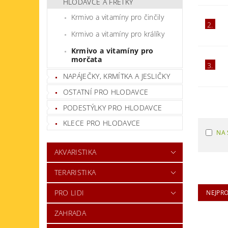
HLODAVCE A FRETKY
Krmivo a vitamíny pro činčily
2.
Krmivo a vitamíny pro králíky
Krmivo a vitamíny pro
morčata
3.
NAPÁJEČKY, KRMÍTKA A JESLIČKY
OSTATNÍ PRO HLODAVCE
PODESTÝLKY PRO HLODAVCE
KLECE PRO HLODAVCE
NA 
AKVARISTIKA
TERARISTIKA
PRO LIDI
NEJPR
ZAHRADA