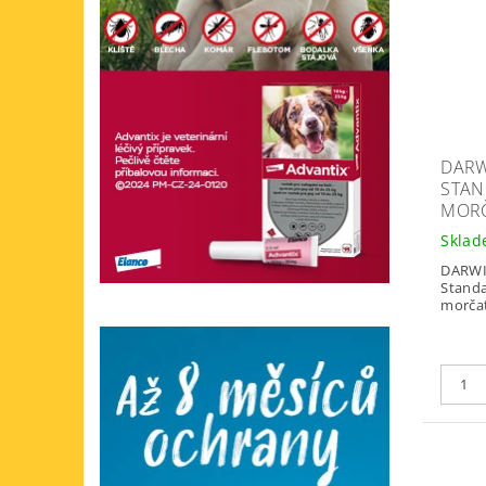
DARW
STA
MORČ
Skla
DARWIN
Standa
morčat