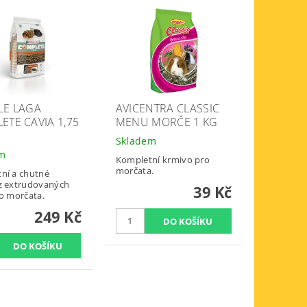
LE LAGA
AVICENTRA CLASSIC
ETE CAVIA 1,75
MENU MORČE 1 KG
Skladem
em
Kompletní krmivo pro
morčata.
ní a chutné
z extrudovaných
39 Kč
ro morčata.
249 Kč