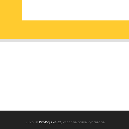
2026 ©
ProPejska.cz
, všechna práva vyhrazena