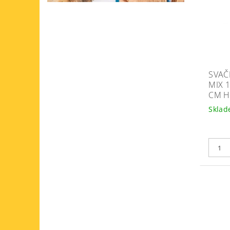
SVAČ
MIX 
CM H
Skla