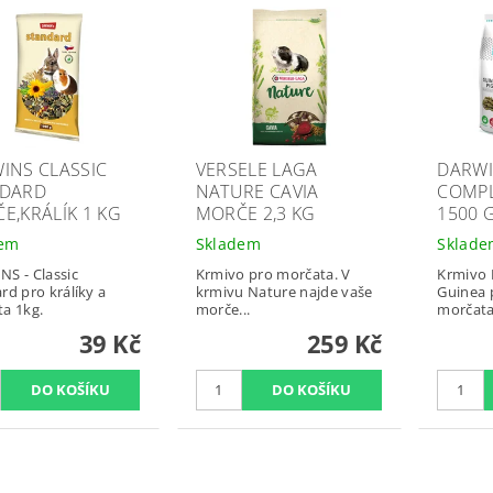
INS CLASSIC
VERSELE LAGA
DARWI
NDARD
NATURE CAVIA
COMP
E,KRÁLÍK 1 KG
MORČE 2,3 KG
1500 
dem
Skladem
Sklad
S - Classic
Krmivo pro morčata. V
Krmivo 
rd pro králíky a
krmivu Nature najde vaše
Guinea p
a 1kg.
morče...
morčata
39 Kč
259 Kč