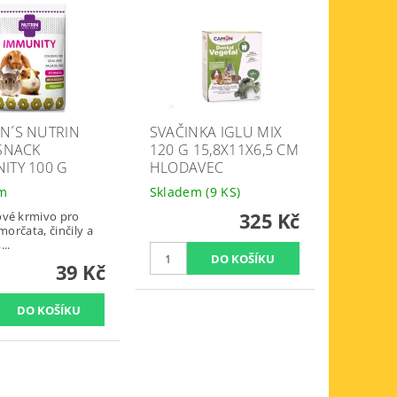
N´S NUTRIN
SVAČINKA IGLU MIX
 SNACK
120 G 15,8X11X6,5 CM
ITY 100 G
HLODAVEC
em
Skladem
(9 KS)
325 Kč
vé krmivo pro
 morčata, činčily a
..
39 Kč