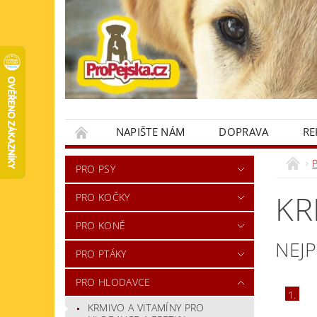
NAPIŠTE NÁM
DOPRAVA
RE
KONTAKTY
PRO PSY
KR
PRO KOČKY
PRO KONĚ
NEJ
PRO PTÁKY
PRO HLODAVCE
1.
KRMIVO A VITAMÍNY PRO