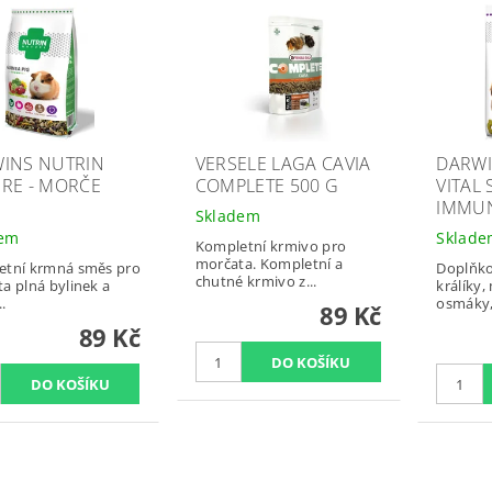
INS NUTRIN
VERSELE LAGA CAVIA
DARWI
RE - MORČE
COMPLETE 500 G
VITAL
IMMUN
Skladem
dem
Sklad
Kompletní krmivo pro
morčata. Kompletní a
etní krmná směs pro
Doplňko
chutné krmivo z...
a plná bylinek a
králíky,
..
osmáky,.
89 Kč
89 Kč