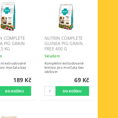
N COMPLETE
NUTRIN COMPLETE
A PIG GRAIN
GUINEA PIG GRAIN
,5 KG
FREE 400 G
em
Skladem
ní extrudované
Kompletní extrudované
pro morčata bez
krmivo pro morčata bez
obilovin
189 Kč
69 Kč