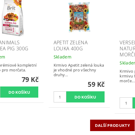
 ANIMALS
APETIT ZELENA
VERSE
EA PIG 300G
LOUKA 400G
NATUR
MORČE
dem
Skladem
Sklad
prémiové kompletní
Krmivo Apetit zelená louka
 pro morčata.
je vhodné pro všechny
Krmivo 
druhy...
krmivu 
79 Kč
morče...
59 Kč
DALŠÍ PRODUKTY