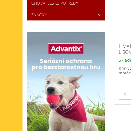
CHOVATELSKÉ POTŘEBY
ZNAČKY
LIMA
LISO
Skla
Krmivo
morčat