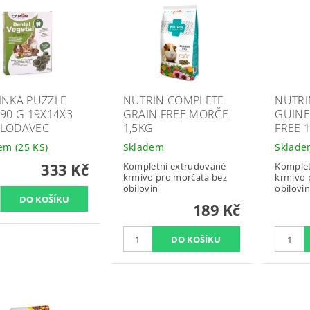
INKA PUZZLE
NUTRIN COMPLETE
NUTRI
190 G 19X14X3
GRAIN FREE MORČE
GUINE
LODAVEC
1,5KG
FREE 1
dem
(25 KS)
Skladem
Sklad
333 Kč
Kompletní extrudované
Komplet
krmivo pro morčata bez
krmivo 
obilovin
obilovin
189 Kč