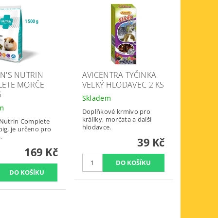
N'S NUTRIN
AVICENTRA TYČINKA
LETE MORČE
VELKÝ HLODAVEC 2 KS
G
Skladem
em
Doplňkové krmivo pro
králíky, morčata a další
Nutrin Complete
hlodavce.
ig, je určeno pro
.
39 Kč
169 Kč