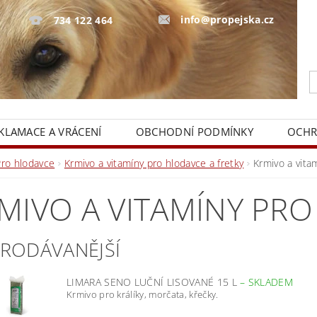
info@propejska.cz
734 122 464
KLAMACE A VRÁCENÍ
OBCHODNÍ PODMÍNKY
OCHR
Pro hlodavce
Krmivo a vitamíny pro hlodavce a fretky
Krmivo a vita
MIVO A VITAMÍNY PR
PRODÁVANĚJŠÍ
LIMARA SENO LUČNÍ LISOVANÉ 15 L
–
SKLADEM
Krmivo pro králíky, morčata, křečky.