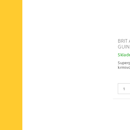
BRIT
GUIN
Skla
Super
krmivo