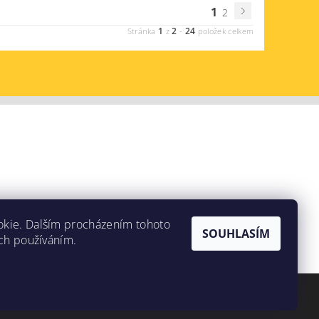
1
2
1
2
24
Stránka
z
-
položek celkem
okie. Dalším procházením tohoto
SOUHLASÍM
ich používáním.
Vytvořil Shoptet