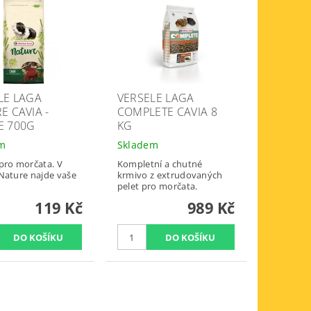
LE LAGA
VERSELE LAGA
E CAVIA -
COMPLETE CAVIA 8
 700G
KG
em
Skladem
pro morčata. V
Kompletní a chutné
Nature najde vaše
krmivo z extrudovaných
pelet pro morčata.
119 Kč
989 Kč