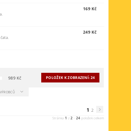
169 Kč
a.
249 Kč
čata.
989
Kč
POLOŽEK K ZOBRAZENÍ:
24
A VÝROBCŮ
1
2
1
2
24
Stránka
z
-
položek celkem