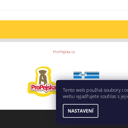
ProPejska.cz
Tento web používá soubory co
webu vyjadřujete souhlas s jej
NASTAVENÍ