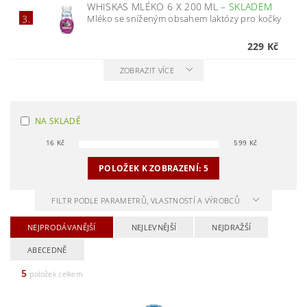
WHISKAS MLÉKO 6 X 200 ML
–
SKLADEM
Mléko se sníženým obsahem laktózy pro kočky
3.
229 Kč
ZOBRAZIT VÍCE
NA SKLADĚ
16
Kč
599
Kč
POLOŽEK K ZOBRAZENÍ:
5
FILTR PODLE PARAMETRŮ, VLASTNOSTÍ A VÝROBCŮ
NEJPRODÁVANĚJŠÍ
NEJLEVNĚJŠÍ
NEJDRAŽŠÍ
ABECEDNĚ
5
položek celkem