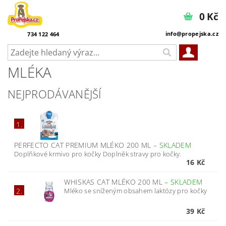
0 Kč
info@propejska.cz
734 122 464
MLÉKA
NEJPRODÁVANĚJŠÍ
1.
PERFECTO CAT PREMIUM MLÉKO 200 ML
–
SKLADEM
Doplňkové krmivo pro kočky Doplněk stravy pro kočky.
16 Kč
WHISKAS CAT MLÉKO 200 ML
–
SKLADEM
Mléko se sníženým obsahem laktózy pro kočky
2.
39 Kč