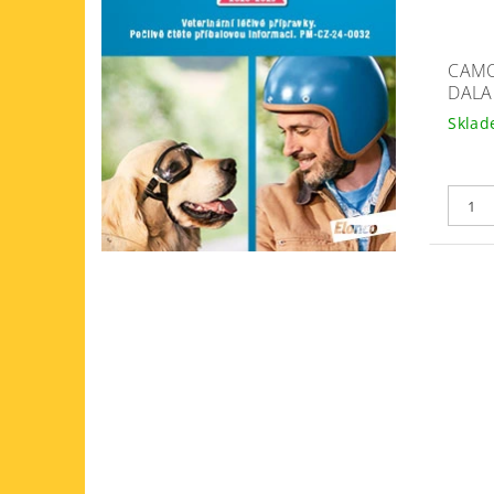
CAMO
DALA
Skla