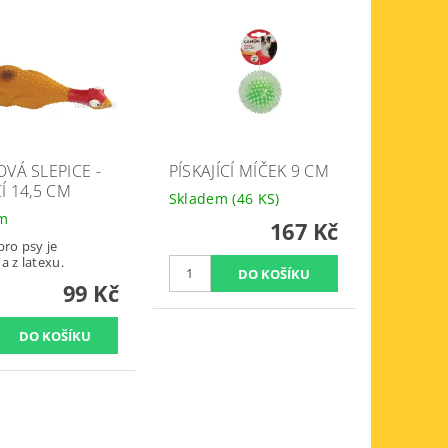
VÁ SLEPICE -
PÍSKAJÍCÍ MÍČEK 9 CM
Í 14,5 CM
Skladem
(46 KS)
em
167 Kč
pro psy je
a z latexu.
99 Kč