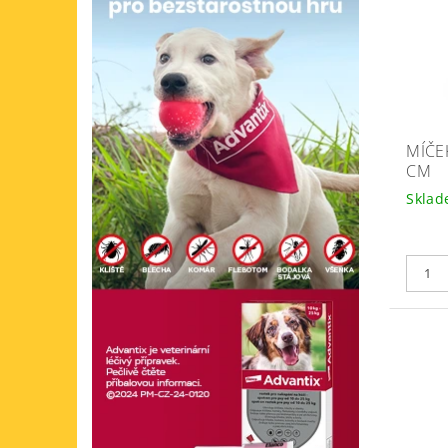
MÍČE
CM
Skla