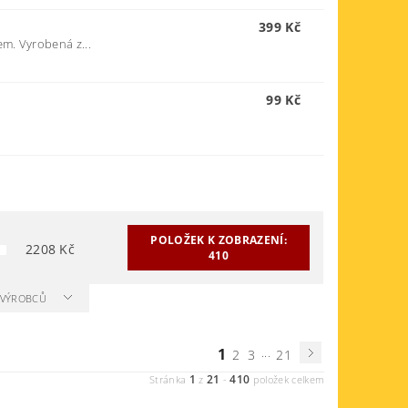
399 Kč
m. Vyrobená z...
99 Kč
POLOŽEK K ZOBRAZENÍ:
2208
Kč
410
A VÝROBCŮ
1
...
2
3
21
1
21
410
Stránka
z
-
položek celkem