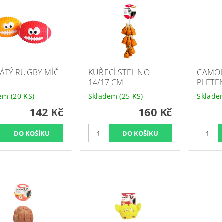
ÁTÝ RUGBY MÍČ
KUŘECÍ STEHNO
CAMON
14/17 CM
PLETE
dem
(20 KS)
Skladem
(25 KS)
Sklad
142 Kč
160 Kč