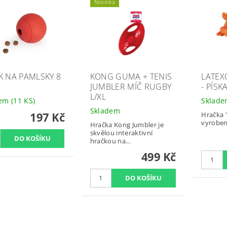
Novinka
K NA PAMLSKY 8
KONG GUMA + TENIS
LATEX
JUMBLER MÍČ RUGBY
- PÍSK
L/XL
dem
(11 KS)
Sklad
Skladem
197 Kč
Hračka 
vyroben
Hračka Kong Jumbler je
skvělou interaktivní
hračkou na...
499 Kč