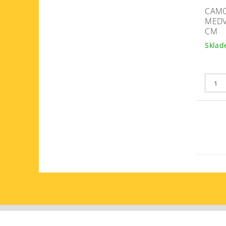
CAM
MEDV
CM
Skla