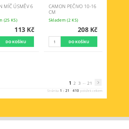
 MÍČ ÚSMĚV 6
CAMON PEČIVO 10-16
CM
em
(25 KS)
Skladem
(2 KS)
113 Kč
208 Kč
1
...
2
3
21
1
21
410
Stránka
z
-
položek celkem