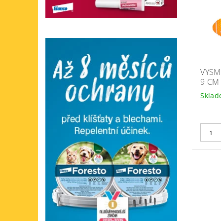
VYSM
9 CM
Skla