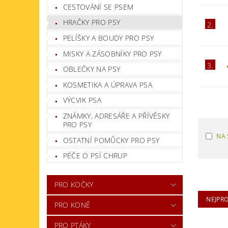
CESTOVÁNÍ SE PSEM
HRAČKY PRO PSY
2.
PELÍŠKY A BOUDY PRO PSY
MISKY A ZÁSOBNÍKY PRO PSY
3.
OBLEČKY NA PSY
KOSMETIKA A ÚPRAVA PSA
VÝCVIK PSA
ZNÁMKY, ADRESÁŘE A PŘÍVĚSKY
PRO PSY
NA 
OSTATNÍ POMŮCKY PRO PSY
PÉČE O PSÍ CHRUP
PRO KOČKY
NEJPR
PRO KONĚ
PRO PTÁKY