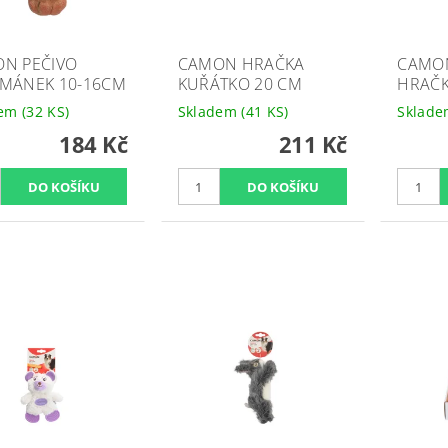
N PEČIVO
CAMON HRAČKA
CAMO
MÁNEK 10-16CM
KUŘÁTKO 20 CM
HRAČK
dem
(32 KS)
Skladem
(41 KS)
Sklad
184 Kč
211 Kč