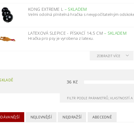
KONG EXTREME L
–
SKLADEM
Velmi odolná plnitelná hračka s nevypočítatelným odskoke
LATEXOVÁ SLEPICE - PÍSKACÍ 14,5 CM
–
SKLADEM
Hračka pro psy je vyrobena z latexu.
ZOBRAZIT VÍCE
SKLADĚ
36
Kč
FILTR PODLE PARAMETRŮ, VLASTNOSTÍ 
ODÁVANĚJŠÍ
NEJLEVNĚJŠÍ
NEJDRAŽŠÍ
ABECEDNĚ