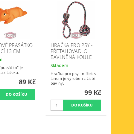
OVÉ PRASÁTKO
HRAČKA PRO PSY -
ACÍ 13 CM
PŘETAHOVADLO
BAVLNĚNÁ KOULE
em
Skladem
"prasátko" je
a z latexu.
Hračka pro psy - míček s
lanem je vyroben z čisté
89 Kč
bavlny.
99 Kč