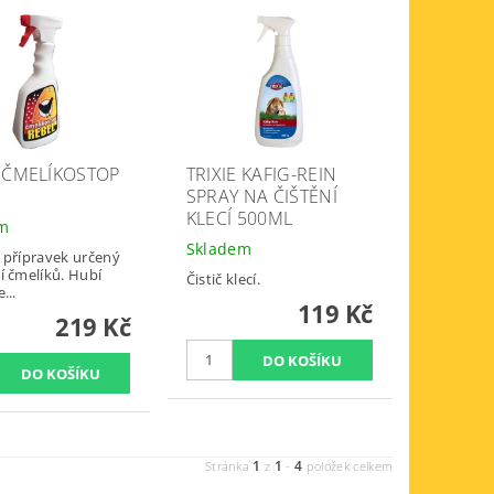
 ČMELÍKOSTOP
TRIXIE KAFIG-REIN
SPRAY NA ČIŠTĚNÍ
KLECÍ 500ML
em
Skladem
 přípravek určený
í čmelíků. Hubí
Čistič klecí.
...
119 Kč
219 Kč
1
1
4
Stránka
z
-
položek celkem