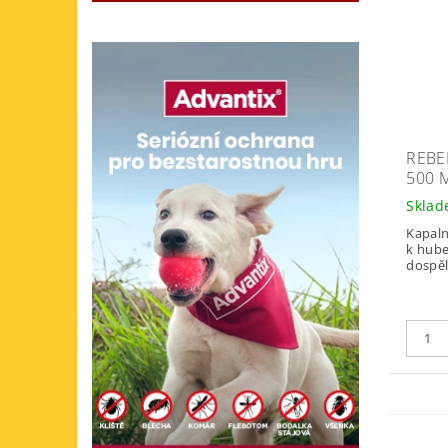
REBE
500 
Skla
Kapaln
k hube
dospěl