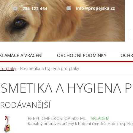
info@propejska.cz
734 122 464
KLAMACE A VRÁCENÍ
OBCHODNÍ PODMÍNKY
OCHR
Pro ptáky
Kosmetika a hygiena pro ptáky
SMETIKA A HYGIENA 
PRODÁVANĚJŠÍ
REBEL ČMELÍKOSTOP 500 ML
–
SKLADEM
Kapalný přípravek určený k hubení čmelíků. Hubí dospělce i