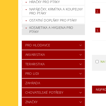
HRAČKY PRO PTÁKY
NAPÁJEČKY, KRMÍTKA A KOUPELNY
2.
PRO PTÁKY
OSTATNÍ DOPLŇKY PRO PTÁKY
KOSMETIKA A HYGIENA PRO
3.
PTÁKY
PRO HLODAVCE
AKVARISTIKA
NA 
TERARISTIKA
PRO LIDI
ZAHRADA
NEJPR
CHOVATELSKÉ POTŘEBY
ZNAČKY