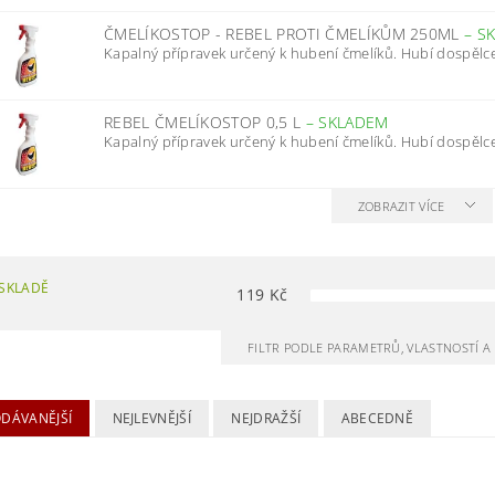
ČMELÍKOSTOP - REBEL PROTI ČMELÍKŮM 250ML
–
S
Kapalný přípravek určený k hubení čmelíků. Hubí dospělce i
REBEL ČMELÍKOSTOP 0,5 L
–
SKLADEM
Kapalný přípravek určený k hubení čmelíků. Hubí dospělce i
ZOBRAZIT VÍCE
SKLADĚ
119
Kč
FILTR PODLE PARAMETRŮ, VLASTNOSTÍ 
ODÁVANĚJŠÍ
NEJLEVNĚJŠÍ
NEJDRAŽŠÍ
ABECEDNĚ