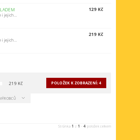
129 Kč
KLADEM
 jejich...
219 Kč
 jejich...
219
Kč
POLOŽEK K ZOBRAZENÍ:
4
A VÝROBCŮ
1
1
4
Stránka
z
-
položek celkem