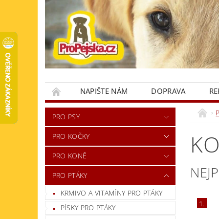
NAPIŠTE NÁM
DOPRAVA
RE
KONTAKTY
PRO PSY
KO
PRO KOČKY
PRO KONĚ
NEJ
PRO PTÁKY
KRMIVO A VITAMÍNY PRO PTÁKY
1.
PÍSKY PRO PTÁKY