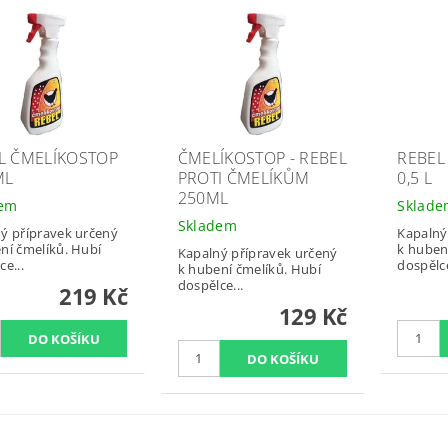
L ČMELÍKOSTOP
ČMELÍKOSTOP - REBEL
REBEL
ML
PROTI ČMELÍKŮM
0,5 L
250ML
dem
Sklad
Skladem
ý přípravek určený
Kapalný
ní čmelíků. Hubí
k huben
Kapalný přípravek určený
ce...
dospělce
k hubení čmelíků. Hubí
dospělce...
219 Kč
129 Kč