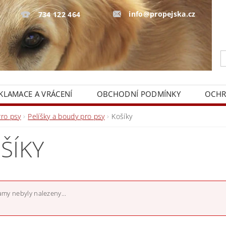
info@propejska.cz
734 122 464
KLAMACE A VRÁCENÍ
OBCHODNÍ PODMÍNKY
OCHR
Pro psy
Pelíšky a boudy pro psy
Košíky
ŠÍKY
my nebyly nalezeny...