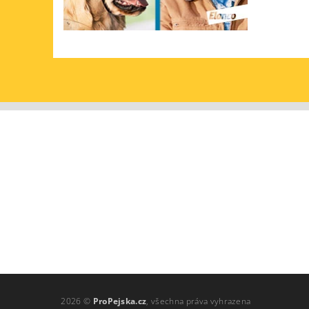
2026 ©
ProPejska.cz
, všechna práva vyhrazena