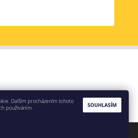
okie. Dalším procházením tohoto
SOUHLASÍM
ich používáním.
Vytvořil Shoptet