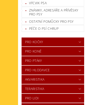
VÝCVIK PSA
ZNÁMKY, ADRESÁŘE A PŘÍVĚSKY
PRO PSY
OSTATNÍ POMŮCKY PRO PSY
PÉČE O PSÍ CHRUP
PRO KOČKY
PRO KONĚ
PRO PTÁKY
PRO HLODAVCE
AKVARISTIKA
TERARISTIKA
PRO LIDI