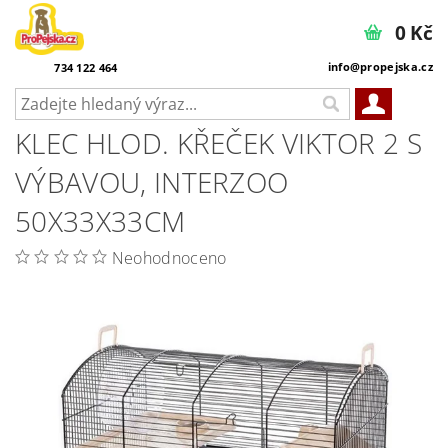
0 Kč
info@propejska.cz
734 122 464
KLEC HLOD. KŘEČEK VIKTOR 2 S
VÝBAVOU, INTERZOO
50X33X33CM
Neohodnoceno