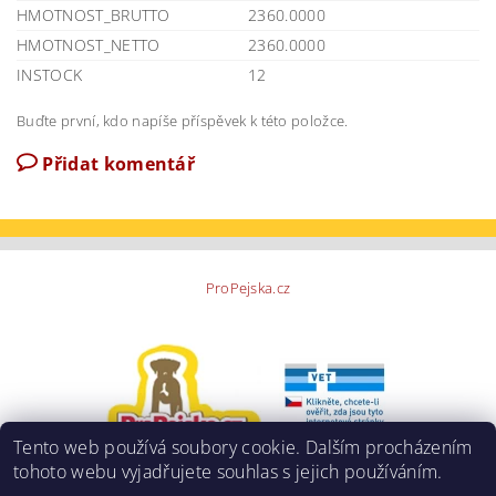
HMOTNOST_BRUTTO
2360.0000
HMOTNOST_NETTO
2360.0000
INSTOCK
12
Buďte první, kdo napíše příspěvek k této položce.
Přidat komentář
ProPejska.cz
Tento web používá soubory cookie. Dalším procházením
tohoto webu vyjadřujete souhlas s jejich používáním.