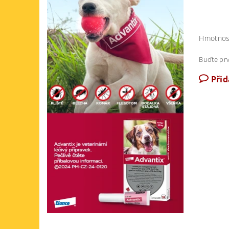
Hmotnos
Buďte prv
Při