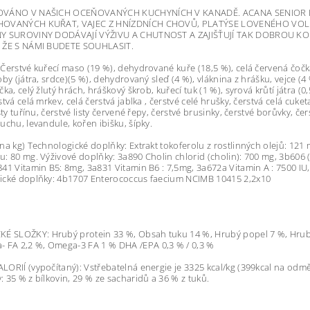
OVÁNO V NAŠICH OCEŇOVANÝCH KUCHYNÍCH V KANADĚ. ACANA SENIOR P
OVANÝCH KUŘAT, VAJEC Z HNÍZDNÍCH CHOVŮ, PLATÝSE LOVENÉHO VOLNĚ
Y SUROVINY DODÁVAJÍ VÝŽIVU A CHUTNOST A ZAJIŠŤUJÍ TAK DOBROU KON
 ŽE S NÁMI BUDETE SOUHLASIT.
Čerstvé kuřecí maso (19 %), dehydrované kuře (18,5 %), celá červená čočka
by (játra, srdce)(5 %), dehydrovaný sleď (4 %), vláknina z hrášku, vejce (4 %)
ka, celý žlutý hrách, hráškový škrob, kuřecí tuk (1 %), syrová krůtí játra (
stvá celá mrkev, celá čerstvá jablka , čerstvé celé hrušky, čerstvá celá cuk
sty tuřínu, čerstvé listy červené řepy, čerstvé brusinky, čerstvé borůvky, č
uchu, levandule, kořen ibišku, šípky.
na kg) Technologické doplňky: Extrakt tokoferolu z rostlinných olejů: 121 
: 80 mg. Výživové doplňky: 3a890 Cholin chlorid (cholin): 700 mg, 3b606 (
41 Vitamin B5: 8mg, 3a831 Vitamin B6 : 7,5mg, 3a672a Vitamin A : 7500 IU, 
ické doplňky: 4b1707 Enterococcus faecium NCIMB 10415 2,2x10
CKÉ SLOŽKY:
Hrubý protein 33 %,
Obsah tuku 14 %,
Hrubý popel 7 %,
Hrub
- FA 2,2 %,
Omega-3 FA 1 % DHA /EPA 0,3 % / 0,3 %
ORIÍ (vypočítaný): Vstřebatelná energie je 3325 kcal/kg (399kcal na odmě
 35 % z bílkovin, 29 % ze sacharidů a 36 % z tuků.