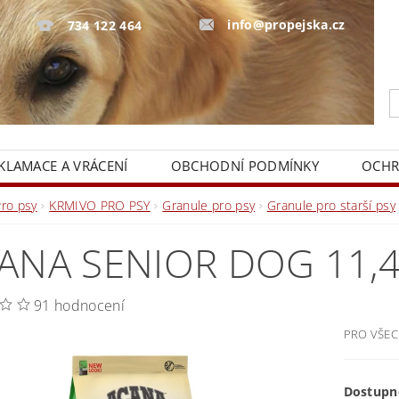
info@propejska.cz
734 122 464
KLAMACE A VRÁCENÍ
OBCHODNÍ PODMÍNKY
OCHR
Pro psy
KRMIVO PRO PSY
Granule pro psy
Granule pro starší psy
ANA SENIOR DOG 11,
91 hodnocení
PRO VŠEC
Dostupn