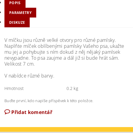
POPIS
PARAMETRY
DISKUZE
V míčku jsou různě velké otvory pro různé pamlsky.
Naplňte míček oblíbenými pamlsky Vašeho psa, ukažte
mu jej a pohybujte s ním dokud z něj nějaký pamlsek
nevypadne. To psa zaujme a dál již si bude hrát sám.
Velikost 7 cm.
V nabídce různé barvy.
Hmotnost
0.2 kg
Buďte první, kdo napíše příspěvek k této položce.
Přidat komentář