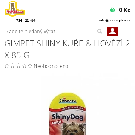
0 Kč
info@propejska.cz
734 122 464
GIMPET SHINY KUŘE & HOVĚZÍ 2
X 85 G
Neohodnoceno