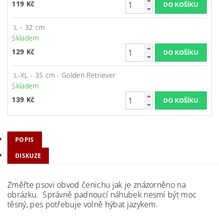
119 Kč
L - 32 cm
Skladem
129 Kč
L-XL - 35 cm - Golden Retriever
Skladem
139 Kč
POPIS
DISKUZE
Změřte psovi obvod čenichu jak je znázorněno na
obrázku. Správně padnoucí náhubek nesmí být moc
těsný, pes potřebuje volně
hýbat jazykem.