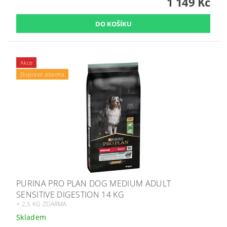
1 149 Kč
Akce
Doprava zdarma
PURINA PRO PLAN DOG MEDIUM ADULT
SENSITIVE DIGESTION 14 KG
+ 2,5 KG ZDARMA
Skladem