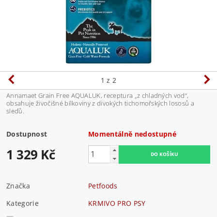
1
z 2
Annamaet Grain Free AQUALUK, receptura „z chladných vod“,
obsahuje živočišné bílkoviny z divokých tichomořských lososů a
sleďů.
Dostupnost
Momentálně nedostupné
1 329 Kč
Značka
Petfoods
Kategorie
KRMIVO PRO PSY