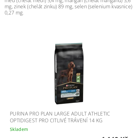
měď (chelát mědi) 5,4 mg, mangan (chelát manganu) 3,6
mg, zinek (chelát zinku) 89 mg, selen (selenium kvasnice)
0,27 mg.
PURINA PRO PLAN LARGE ADULT ATHLETIC
OPTIDIGEST PRO CITLIVÉ TRÁVENÍ 14 KG
Skladem