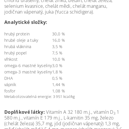
chlorid draselný, chelát zinku, betain, chelát železa,
selenium kvasnice, chelát mědi, chelát manganu,
jodičnan vápenatý, juka (Yucca schidigera).
Analytické složky:
hrubý protein
30,0 %
hrubé oleje a tuky
16,0 %
hrubá vláknina
3,5 %
hrubý popel
7,5 %
vlhkost
10,0 %
omega-6 mastné kyseliny
3,0 %
omega-3 mastné kyseliny
1,8 %
DHA
0,5 %
vápník
1,44
%
fosfor
1,08
%
Metabolizovatelná energie: 3 951 kcal/kg
Doplňkové látky:
Vitamín A 32 180 m.j., vitamín D
1
3
580 m.j., vitamín E 179 m.j., L-karnitin 35 mg, železo
(chelát železa) 35,7 mg, jód (jodičnan vápenatý) 1,3 mg,