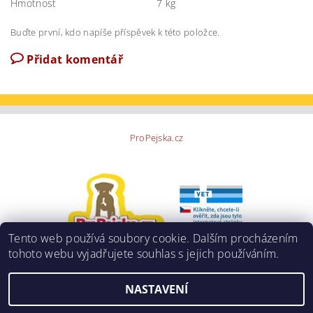
Hmotnost
7 kg
Buďte první, kdo napíše příspěvek k této položce.
Přidat komentář
ProPejska.cz
Tento web používá soubory cookie. Dalším procházením
tohoto webu vyjadřujete souhlas s jejich používáním.
NASTAVENÍ
2026 ©
ProPejska.cz
, všechna práva vyhrazena