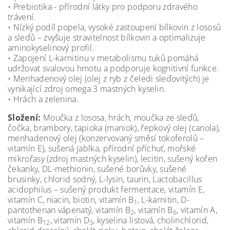
• Prebiotika - přírodní látky pro podporu zdravého
trávení.
• Nízký podíl popela, vysoké zastoupení bílkovin z lososů
a sleďů – zvyšuje stravitelnost bílkovin a optimalizuje
aminokyselinový profil.
• Zapojení L-karnitinu v metabolismu tuků pomáhá
udržovat svalovou hmotu a podporuje kognitivní funkce.
• Menhadenový olej (olej z ryb z čeledi sleďovitých) je
vynikající zdroj omega 3 mastných kyselin.
• Hrách a zelenina.
Složení:
Moučka z lososa, hrách, moučka ze sleďů,
čočka, brambory, tapioka (maniok), řepkový olej (canola),
menhadenový olej (konzervovaný směsí tokoferolů –
vitamín E), sušená jablka, přírodní příchuť, mořské
mikrořasy (zdroj mastných kyselin), lecitin, sušený kořen
čekanky, DL-methionin, sušené borůvky, sušené
brusinky, chlorid sodný, L-lysin, taurin, Lactobacillus
acidophilus – sušený produkt fermentace, vitamín E,
vitamín C, niacin, biotin, vitamín B
, L-karnitin, D-
1
pantothenan vápenatý, vitamín B
, vitamín B
, vitamín A,
2
6
vitamín B
, vitamín D
, kyselina listová, cholinchlorid,
12
3