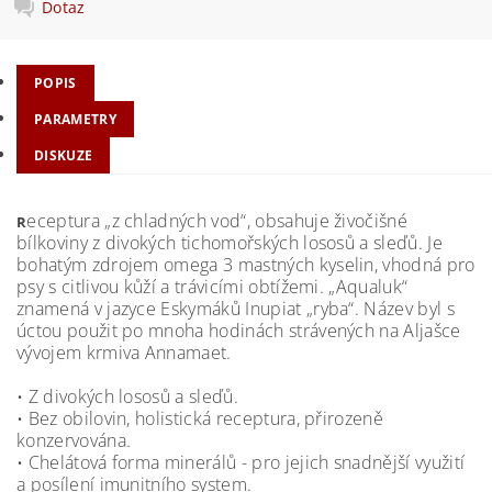
Dotaz
POPIS
PARAMETRY
DISKUZE
eceptura „z chladných vod“, obsahuje živočišné
R
bílkoviny z divokých tichomořských lososů a sleďů. Je
bohatým zdrojem omega 3 mastných kyselin, vhodná pro
psy s citlivou kůží a trávicími obtížemi. „Aqualuk“
znamená v jazyce Eskymáků Inupiat „ryba“. Název byl s
úctou použit po mnoha hodinách strávených na Aljašce
vývojem krmiva Annamaet.
• Z divokých lososů a sleďů.
• Bez obilovin, holistická receptura, přirozeně
konzervována.
• Chelátová forma minerálů - pro jejich snadnější využití
a posílení imunitního system.