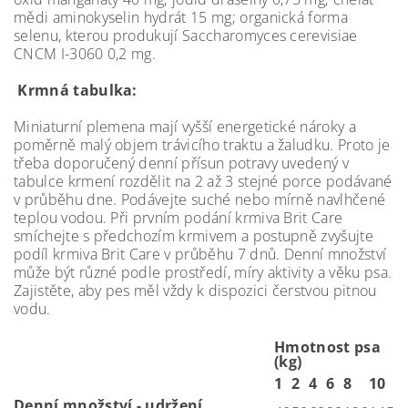
mědi aminokyselin hydrát 15 mg; organická forma
selenu, kterou produkují Saccharomyces cerevisiae
CNCM I-3060 0,2 mg.
Krmná tabulka:
Miniaturní plemena mají vyšší energetické nároky a
poměrně malý objem trávicího traktu a žaludku. Proto je
třeba doporučený denní přísun potravy uvedený v
tabulce krmení rozdělit na 2 až 3 stejné porce podávané
v průběhu dne. Podávejte suché nebo mírně navlhčené
teplou vodou. Při prvním podání krmiva Brit Care
smíchejte s předchozím krmivem a postupně zvyšujte
podíl krmiva Brit Care v průběhu 7 dnů. Denní množství
může být různé podle prostředí, míry aktivity a věku psa.
Zajistěte, aby pes měl vždy k dispozici čerstvou pitnou
vodu.
Hmotnost psa
(kg)
1
2
4
6
8
10
Denní množství - udržení