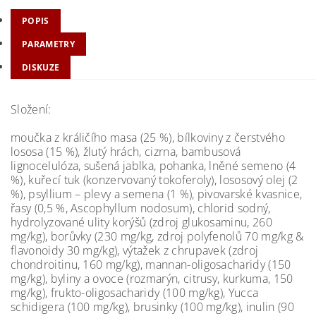
POPIS
PARAMETRY
DISKUZE
Složení:
moučka z králičího masa (25 %), bílkoviny z čerstvého
lososa (15 %), žlutý hrách, cizrna, bambusová
lignocelulóza, sušená jablka, pohanka, lněné semeno (4
%), kuřecí tuk (konzervovaný tokoferoly), lososový olej (2
%), psyllium – plevy a semena (1 %), pivovarské kvasnice,
řasy (0,5 %, Ascophyllum nodosum), chlorid sodný,
hydrolyzované ulity korýšů (zdroj glukosaminu, 260
mg/kg), borůvky (230 mg/kg, zdroj polyfenolů 70 mg/kg &
flavonoidy 30 mg/kg), výtažek z chrupavek (zdroj
chondroitinu, 160 mg/kg), mannan-oligosacharidy (150
mg/kg), byliny a ovoce (rozmarýn, citrusy, kurkuma, 150
mg/kg), frukto-oligosacharidy (100 mg/kg), Yucca
schidigera (100 mg/kg), brusinky (100 mg/kg), inulin (90