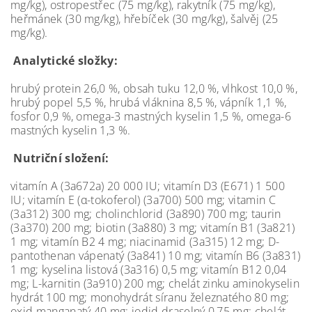
mg/kg), ostropestřec (75 mg/kg), rakytník (75 mg/kg),
heřmánek (30 mg/kg), hřebíček (30 mg/kg), šalvěj (25
mg/kg).
Analytické složky:
hrubý protein 26,0 %, obsah tuku 12,0 %, vlhkost 10,0 %,
hrubý popel 5,5 %, hrubá vláknina 8,5 %, vápník 1,1 %,
fosfor 0,9 %, omega-3 mastných kyselin 1,5 %, omega-6
mastných kyselin 1,3 %.
Nutriční složení:
vitamín A (3a672a) 20 000 IU; vitamín D3 (E671) 1 500
IU; vitamín E (α-tokoferol) (3a700) 500 mg; vitamin C
(3a312) 300 mg; cholinchlorid (3a890) 700 mg; taurin
(3a370) 200 mg; biotin (3a880) 3 mg; vitamín B1 (3a821)
1 mg; vitamín B2 4 mg; niacinamid (3a315) 12 mg; D-
pantothenan vápenatý (3a841) 10 mg; vitamín B6 (3a831)
1 mg; kyselina listová (3a316) 0,5 mg; vitamín B12 0,04
mg; L-karnitin (3a910) 200 mg; chelát zinku aminokyselin
hydrát 100 mg; monohydrát síranu železnatého 80 mg;
oxid manganatý 40 mg; jodid draselný 0,75 mg; chelát