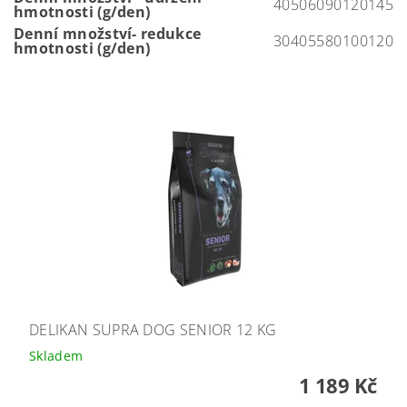
40
50
60
90
120
145
hmotnosti (g/den)
Denní množství- redukce
30
40
55
80
100
120
hmotnosti (g/den)
DELIKAN SUPRA DOG SENIOR 12 KG
Skladem
1 189 Kč