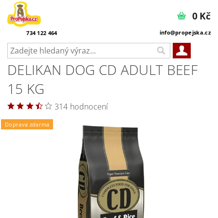
0 Kč
info@propejska.cz
734 122 464
DELIKAN DOG CD ADULT BEEF
15 KG
314 hodnocení
Doprava zdarma