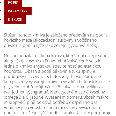
POPIS
PARAMETRY
DISKUZE
Složení tohoto krmiva je založeno především na podílu
hovězího masa jakozákladní suroviny živočišného
původu a podílu rýže jako zdroje glycidové složky.
Nejsou použita rostlinná krmiva, která mohou způsobit
alergii (sója, pšenice).Při velmi příznivé ceně se tak
jedná o krmivo s vysokou stravitelností adietetickou
hodnotou. Obsah a podíl bílkovin a tuku splňuje
požadavky na výživuvšech dospělých psů. Zařazené
komponenty vytvářejí krmivo o vysoké chutnosti,které je
psy velmi dobře přijímáno. Přispívá k tomu velikost a
tvar jednotlivýchgranulí. Nenasycené mastné kyseliny
(omega 3 a 6) jsou ve vyváženém poměru.Obsah makro i
mikroprvků plně pokrývá potřebu dospělého psa.
Vitamíny jsou vdostatečném množství a vyváženém
podílu s tím, že je vyšší podíl vitamínu C,který podporuje