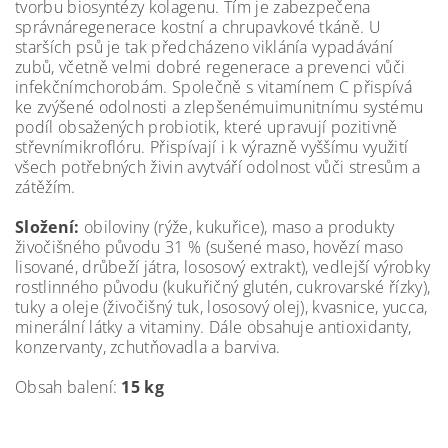
tvorbu biosyntézy kolagenu. Tím je zabezpečena
správnáregenerace kostní a chrupavkové tkáně. U
starších psů je tak předcházeno viklánía vypadávání
zubů, včetně velmi dobré regenerace a prevenci vůči
infekčnímchorobám. Společně s vitamínem C přispívá
ke zvýšené odolnosti a zlepšenémuimunitnímu systému
podíl obsažených probiotik, které upravují pozitivně
střevnímikroflóru. Přispívají i k výrazně vyššímu využití
všech potřebných živin avytváří odolnost vůči stresům a
zátěžím.
Složení:
obiloviny (rýže, kukuřice), maso a produkty
živočišného původu 31 % (sušené maso, hovězí maso
lisované, drůbeží játra, lososový extrakt), vedlejší výrobky
rostlinného původu (kukuřičný glutén, cukrovarské řízky),
tuky a oleje (živočišný tuk, lososový olej), kvasnice, yucca,
minerální látky a vitaminy. Dále obsahuje antioxidanty,
konzervanty, zchutňovadla a barviva.
Obsah balení:
15 kg