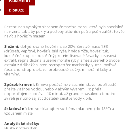
PARAMETRY
DISKUZE
Receptura s vysokým obsahem čerstvého masa, která byla speciálně
navržena tak, aby pokryla potřeby aktivních psů a psů v zátěži, to vše
navíc s hovězím masem.
Složení:
dehydrované hovězí maso 20%, čerstvé maso 18%
(drůbeží, vepřové, hovězí), bílá rýže, hnědá rýže, hovězí tuk,
kukuřičná krupice, kukuřičný protein, lisované škvarky, lososová
extrakt, řepná dužina, sušené mořské ryby, směs sušeného ovoce,
extrakt z drůbežích jater, ostropestřec mariánský, yucca, mořská
řasa, chondroprotektiva, probiotické složky, minerální látky a
vitamíny.
Způsob krmení:
Krmivo podáváme v suchém stavu, popřípadě
přelité vlažnou vodou, nebo vlažným vývarem. Po přelití
doporučujeme podávat 10 minut, až granule nasáknou tekutinu.
Zvířeti je nutno zajistit dostatek čerstvé vody k pití.
Skladování:
krmivo skladujte v suchém, chladném (do 18°C) a
vzdušném místě.
Analytické složky:
Hrubý protein 32%