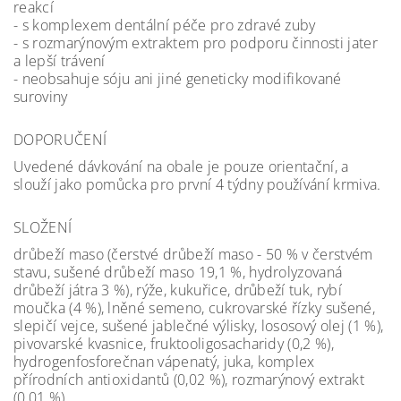
reakcí
- s komplexem dentální péče pro zdravé zuby
- s rozmarýnovým extraktem pro podporu činnosti jater
a lepší trávení
- neobsahuje sóju ani jiné geneticky modifikované
suroviny
DOPORUČENÍ
Uvedené dávkování na obale je pouze orientační, a
slouží jako pomůcka pro první 4 týdny používání krmiva.
SLOŽENÍ
drůbeží maso (čerstvé drůbeží maso - 50 % v čerstvém
stavu, sušené drůbeží maso 19,1 %, hydrolyzovaná
drůbeží játra 3 %), rýže, kukuřice, drůbeží tuk, rybí
moučka (4 %), lněné semeno, cukrovarské řízky sušené,
slepičí vejce, sušené jablečné výlisky, lososový olej (1 %),
pivovarské kvasnice, fruktooligosacharidy (0,2 %),
hydrogenfosforečnan vápenatý, juka, komplex
přírodních antioxidantů (0,02 %), rozmarýnový extrakt
(0,01 %)