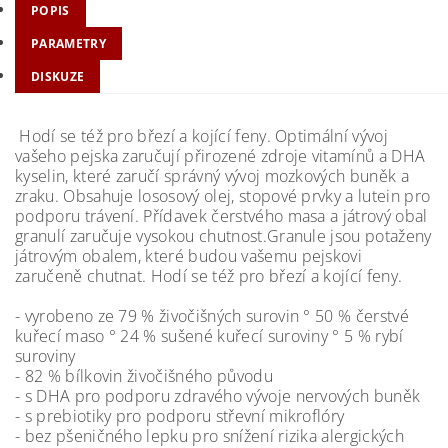
POPIS
PARAMETRY
DISKUZE
Hodí se též pro březí a kojící feny. Optimální vývoj
vašeho pejska zaručují přirozené zdroje vitamínů a DHA
kyselin, které zaručí správný vývoj mozkových buněk a
zraku. Obsahuje lososový olej, stopové prvky a lutein pro
podporu trávení. Přídavek čerstvého masa a játrový obal
granulí zaručuje vysokou chutnost.Granule jsou potaženy
játrovým obalem, které budou vašemu pejskovi
zaručeně chutnat. Hodí se též pro březí a kojící feny.
- vyrobeno ze 79 % živočišných surovin ° 50 % čerstvé
kuřecí maso ° 24 % sušené kuřecí suroviny ° 5 % rybí
suroviny
- 82 % bílkovin živočišného původu
- s DHA pro podporu zdravého vývoje nervových buněk
- s prebiotiky pro podporu střevní mikroflóry
- bez pšeničného lepku pro snížení rizika alergických