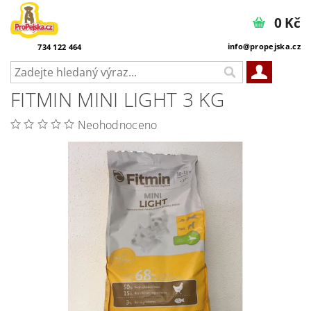
0 Kč
info@propejska.cz
734 122 464
FITMIN MINI LIGHT 3 KG
Neohodnoceno