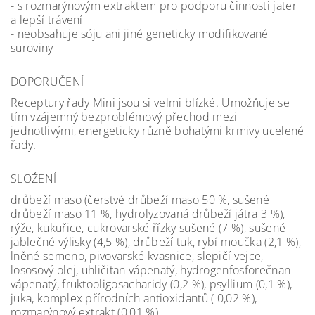
- s rozmarýnovým extraktem pro podporu činnosti jater
a lepší trávení
- neobsahuje sóju ani jiné geneticky modifikované
suroviny
DOPORUČENÍ
Receptury řady Mini jsou si velmi blízké. Umožňuje se
tím vzájemný bezproblémový přechod mezi
jednotlivými, energeticky různě bohatými krmivy ucelené
řady.
SLOŽENÍ
drůbeží maso (čerstvé drůbeží maso 50 %, sušené
drůbeží maso 11 %, hydrolyzovaná drůbeží játra 3 %),
rýže, kukuřice, cukrovarské řízky sušené (7 %), sušené
jablečné výlisky (4,5 %), drůbeží tuk, rybí moučka (2,1 %),
lněné semeno, pivovarské kvasnice, slepičí vejce,
lososový olej, uhličitan vápenatý, hydrogenfosforečnan
vápenatý, fruktooligosacharidy (0,2 %), psyllium (0,1 %),
juka, komplex přírodních antioxidantů ( 0,02 %),
rozmarýnový extrakt (0,01 %).