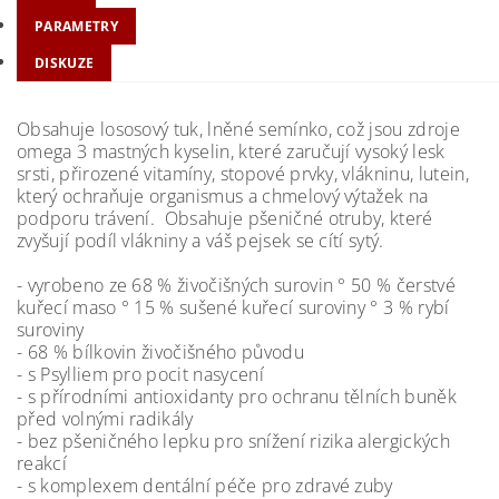
PARAMETRY
DISKUZE
Obsahuje lososový tuk, lněné semínko, což jsou zdroje
omega 3 mastných kyselin, které zaručují vysoký lesk
srsti, přirozené vitamíny, stopové prvky, vlákninu, lutein,
který ochraňuje organismus a chmelový výtažek na
podporu trávení. Obsahuje pšeničné otruby, které
zvyšují podíl vlákniny a váš pejsek se cítí sytý.
- vyrobeno ze 68 % živočišných surovin ° 50 % čerstvé
kuřecí maso ° 15 % sušené kuřecí suroviny ° 3 % rybí
suroviny
- 68 % bílkovin živočišného původu
- s Psylliem pro pocit nasycení
- s přírodními antioxidanty pro ochranu tělních buněk
před volnými radikály
- bez pšeničného lepku pro snížení rizika alergických
reakcí
- s komplexem dentální péče pro zdravé zuby