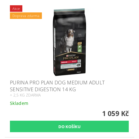
Akce
Doprava zdarma
PURINA PRO PLAN DOG MEDIUM ADULT
SENSITIVE DIGESTION 14 KG
+ 2,5 KG ZDARMA
Skladem
1 059 Kč