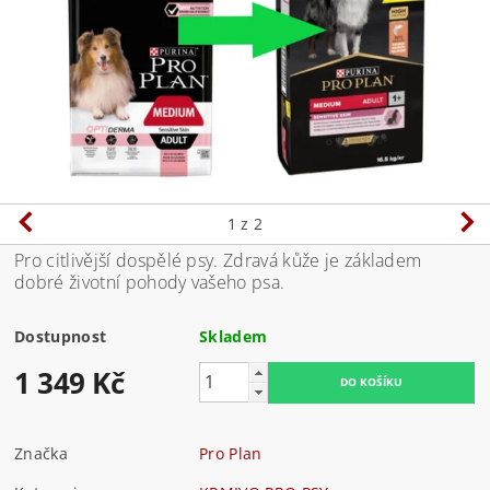
1
z 2
Pro citlivější dospělé psy. Zdravá kůže je základem
dobré životní pohody vašeho psa.
Dostupnost
Skladem
1 349 Kč
Značka
Pro Plan