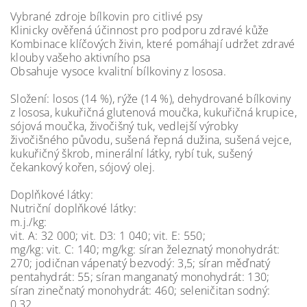
Vybrané zdroje bílkovin pro citlivé psy
Klinicky ověřená účinnost pro podporu zdravé kůže
Kombinace klíčových živin, které pomáhají udržet zdravé
klouby vašeho aktivního psa
Obsahuje vysoce kvalitní bílkoviny z lososa.
Složení: losos (14 %), rýže (14 %), dehydrované bílkoviny
z lososa, kukuřičná glutenová moučka, kukuřičná krupice,
sójová moučka, živočišný tuk, vedlejší výrobky
živočišného původu, sušená řepná dužina, sušená vejce,
kukuřičný škrob, minerální látky, rybí tuk, sušený
čekankový kořen, sójový olej.
Doplňkové látky:
Nutriční doplňkové látky:
m.j./kg:
vit. A: 32 000; vit. D3: 1 040; vit. E: 550;
mg/kg: vit. C: 140; mg/kg: síran železnatý monohydrát:
270; jodičnan vápenatý bezvodý: 3,5; síran měďnatý
pentahydrát: 55; síran manganatý monohydrát: 130;
síran zinečnatý monohydrát: 460; seleničitan sodný:
0,32.