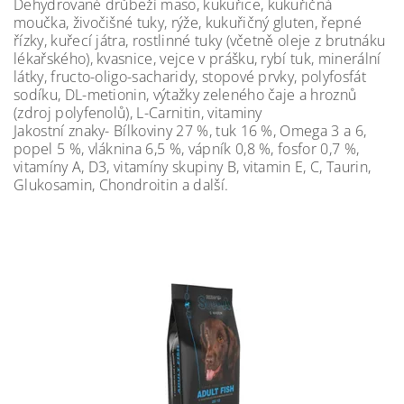
Dehydrované drůbeží maso, kukuřice, kukuřičná
moučka, živočišné tuky, rýže, kukuřičný gluten, řepné
řízky, kuřecí játra, rostlinné tuky (včetně oleje z brutnáku
lékařského), kvasnice, vejce v prášku, rybí tuk, minerální
látky, fructo-oligo-sacharidy, stopové prvky, polyfosfát
sodíku, DL-metionin, výtažky zeleného čaje a hroznů
(zdroj polyfenolů), L-Carnitin, vitaminy
Jakostní znaky- Bílkoviny 27 %, tuk 16 %, Omega 3 a 6,
popel 5 %, vláknina 6,5 %, vápník 0,8 %, fosfor 0,7 %,
vitamíny A, D3, vitamíny skupiny B, vitamin E, C, Taurin,
Glukosamin, Chondroitin a další.