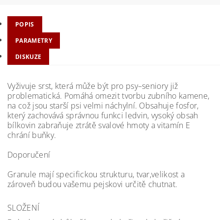
POPIS
PARAMETRY
DISKUZE
Vyživuje srst, která může být pro psy–seniory již
problematická. Pomáhá omezit tvorbu zubního kamene,
na což jsou starší psi velmi náchylní. Obsahuje fosfor,
který zachovává správnou funkci ledvin, vysoký obsah
bílkovin zabraňuje ztrátě svalové hmoty a vitamín E
chrání buňky.
Doporučení
Granule mají specifickou strukturu, tvar,velikost a
zároveň budou vašemu pejskovi určitě chutnat.
SLOŽENÍ