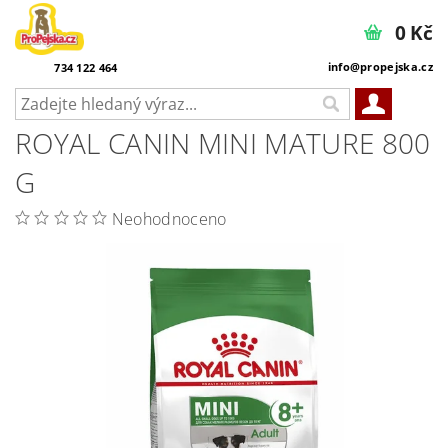
0 Kč
info@propejska.cz
734 122 464
ROYAL CANIN MINI MATURE 800
G
Neohodnoceno