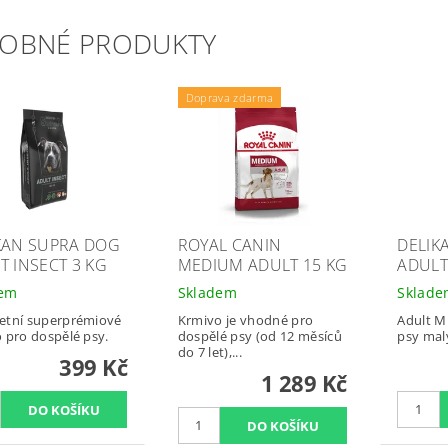
OBNÉ PRODUKTY
Doprava zdarma
KAN SUPRA DOG
ROYAL CANIN
DELIK
T INSECT 3 KG
MEDIUM ADULT 15 KG
ADULT
dem
Skladem
Sklad
etní superprémiové
Krmivo je vhodné pro
Adult M
 pro dospělé psy.
dospělé psy (od 12 měsíců
psy mal
do 7 let),...
399 Kč
1 289 Kč