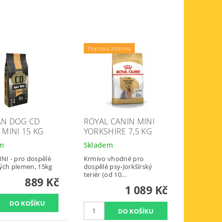
Doprava zdarma
AN DOG CD
ROYAL CANIN MINI
 MINI 15 KG
YORKSHIRE 7,5 KG
em
Skladem
INI - pro dospělé
Krmivo vhodné pro
ých plemen, 15kg
dospělé psy-Jorkšírský
teriér (od 10...
889 Kč
1 089 Kč