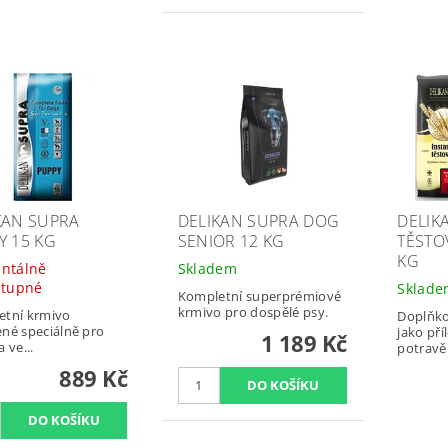
KAN SUPRA
DELIKAN SUPRA DOG
DELIK
Y 15 KG
SENIOR 12 KG
TĚSTO
KG
ntálně
Skladem
stupné
Sklad
Kompletní superprémiové
krmivo pro dospělé psy.
etní krmivo
Doplňko
né speciálně pro
jako pří
1 189 Kč
 ve...
potravě 
889 Kč