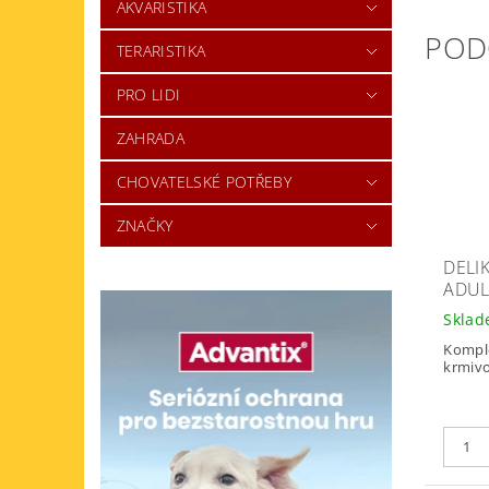
AKVARISTIKA
POD
TERARISTIKA
PRO LIDI
ZAHRADA
CHOVATELSKÉ POTŘEBY
ZNAČKY
DELI
ADUL
Skla
Kompl
krmivo