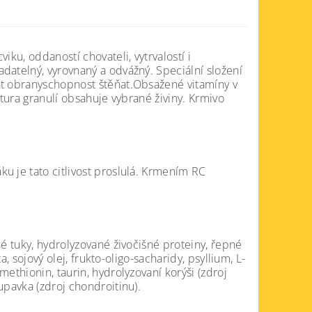
ku, oddaností chovateli, vytrvalostí i
datelný, vyrovnaný a odvážný. Speciální složení
at obranyschopnost štěňat.Obsažené vitamíny v
uktura granulí obsahuje vybrané živiny. Krmivo
u je tato citlivost proslulá. Krmením RC
né tuky, hydrolyzované živočišné proteiny, řepné
a, sojový olej, frukto-oligo-sacharidy, psyllium, L-
ethionin, taurin, hydrolyzovaní korýši (zdroj
upavka (zdroj chondroitinu).