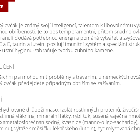
ZE
ovčák je známý svojí inteligencí, talentem k libovolnému výcvi
nou oblíbeností. Je to pes temperamentní, přitom snadno ovla
granulí dodává potřebnou energii a pomáhá vytvářet a zvyšov
 a E, taurin a lutein posilují imunitní systém a speciální str
e ústní hygienu-zabraňuje tvorbu zubního kamene.
UČENÍ
všichni psi mohou mít problémy s trávením, u německých ovčák
 ovčák předejdete případným obtížím se zažíváním.
Í
ehydrované drůbeží maso, izolát rostlinných proteinů, živočiš
ostlinná vláknina, minerální látky, rybí tuk, sušená vaječná hmot
exametafosforečnan sodný, kvasnice (manno-oligo-sacharidy), m
minu), výtažek měsíčku lékařského (lutein), hydrolyzovaná chr