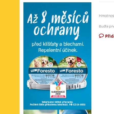
Hmotnos
Buďte prv
Při