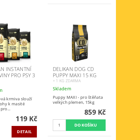
AN INSTANTNÍ
DELIKAN DOG CD
VINY PRO PSY 3
PUPPY MAXI 15 KG
+ 1 KG ZDARMA
Skladem
em
Puppy MAXI - pro štěňata
vá krmiva slouží
velkých plemen, 15kg
lohy k masité
pro...
859 Kč
119 Kč
DETAIL