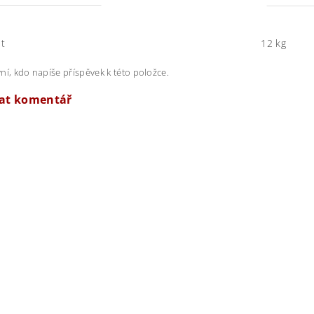
t
12 kg
ní, kdo napíše příspěvek k této položce.
dat komentář