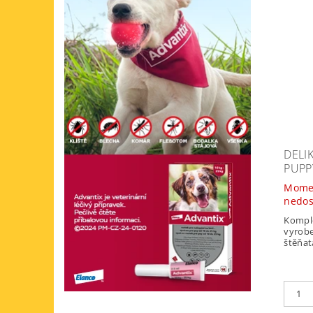
DELI
PUPP
Mome
nedo
Kompl
vyrobe
štěňata