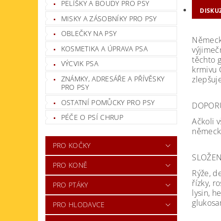
PELÍŠKY A BOUDY PRO PSY
DISKU
MISKY A ZÁSOBNÍKY PRO PSY
OBLEČKY NA PSY
Německý 
KOSMETIKA A ÚPRAVA PSA
výjimeč
těchto 
VÝCVIK PSA
krmivu C
ZNÁMKY, ADRESÁŘE A PŘÍVĚSKY
zlepšuj
PRO PSY
OSTATNÍ POMŮCKY PRO PSY
DOPOR
PÉČE O PSÍ CHRUP
Ačkoli 
německý
PRO KOČKY
SLOŽEN
PRO KONĚ
Rýže, d
řízky, r
PRO PTÁKY
lysin, h
glukosa
PRO HLODAVCE