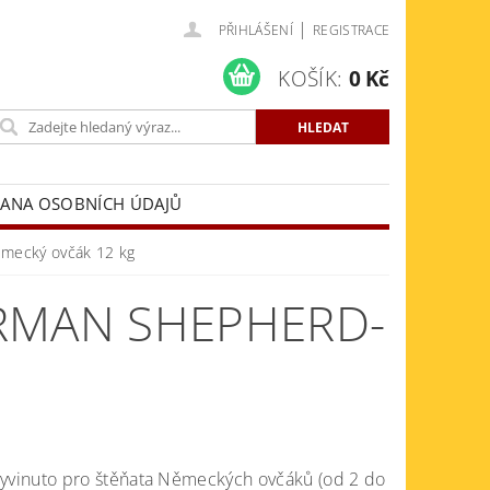
|
PŘIHLÁŠENÍ
REGISTRACE
KOŠÍK:
0 Kč
ANA OSOBNÍCH ÚDAJŮ
mecký ovčák 12 kg
RMAN SHEPHERD-
vyvinuto pro štěňata Německých ovčáků (od 2 do