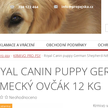
info@propejska.cz
734 122 464
KLAMACE A VRÁCENÍ
OBCHODNÍ PODMÍNKY
OCHR
Pro psy
KRMIVO PRO PSY
Royal Canin puppy German Shepherd-Ně
YAL CANIN PUPPY GE
MECKÝ OVČÁK 12 KG
Neohodnoceno
Krmivo 
 zdarma