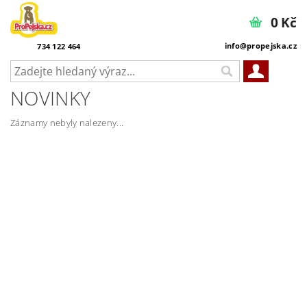
0 Kč
info@propejska.cz
734 122 464
NOVINKY
Záznamy nebyly nalezeny...