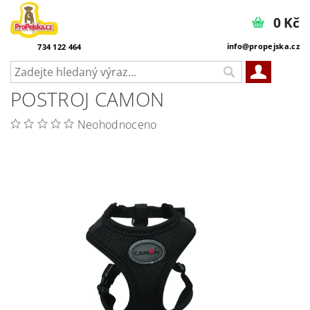
0 Kč
info@propejska.cz
734 122 464
POSTROJ CAMON
Neohodnoceno