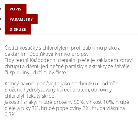
POPIS
PARAMETRY
DISKUZE
Čistící kostičky s chlorofylem proti zubnímu plaku a
bakteriím. Doplňkové krmivo pro psy.
Tidy teeth! Každodenní dentální péče je základem zdraví
chrupu a dásní. Jedinečné pamlsky s extrakty ze šalvěje
či spiruliny udrží zuby čisté.
Krmný návod: podávejte jako pochoutku či odměnu.
Složení: hydrolyzovaný kuřecí protein, obiloviny,
chlorofyl, tekutý škrob.
Jakostní znaky: hrubé proteiny 50%, vlhkost 10%, hrubé
oleje a tuky 7%, hrubé popeloviny 2%, hrubá vláknina
0,3%