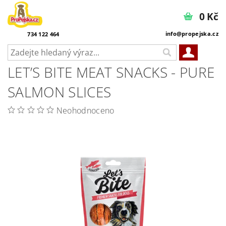
0 Kč
info@propejska.cz
734 122 464
LET’S BITE MEAT SNACKS - PURE
SALMON SLICES
Neohodnoceno