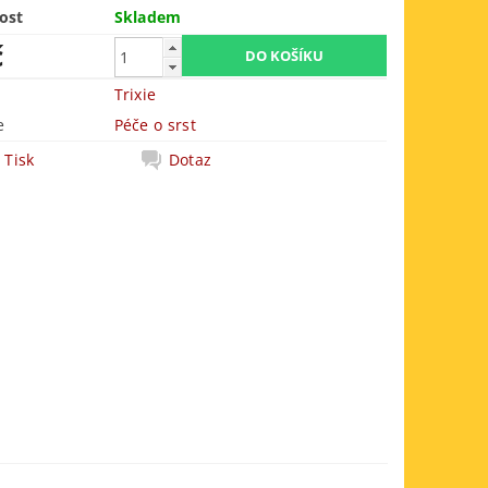
ost
Skladem
č
Trixie
e
Péče o srst
Tisk
Dotaz