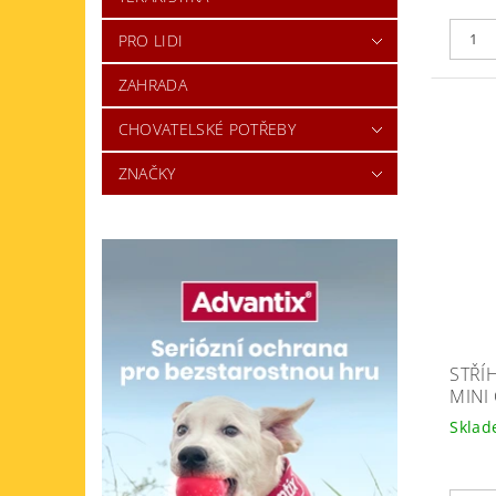
PRO LIDI
ZAHRADA
CHOVATELSKÉ POTŘEBY
ZNAČKY
STŘÍ
MINI
Skla