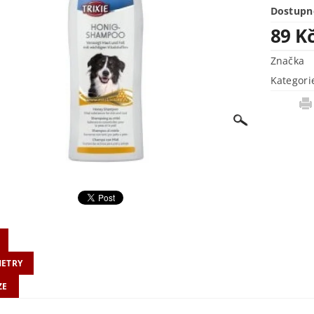
Dostupn
89 K
Značka
Kategori
ETRY
ZE