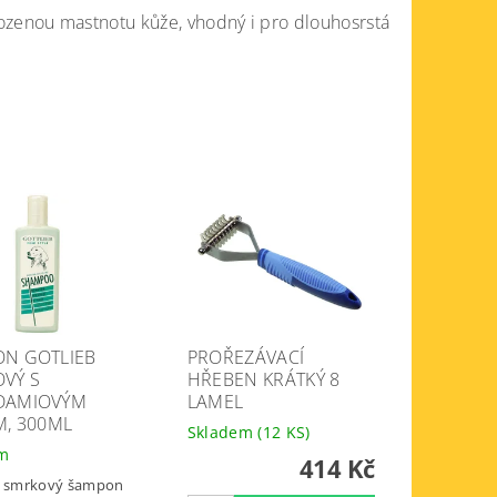
zenou mastnotu kůže, vhodný i pro dlouhosrstá
N GOTLIEB
PROŘEZÁVACÍ
VÝ S
HŘEBEN KRÁTKÝ 8
DAMIOVÝM
LAMEL
M, 300ML
Skladem
(12 KS)
em
414 Kč
b smrkový šampon