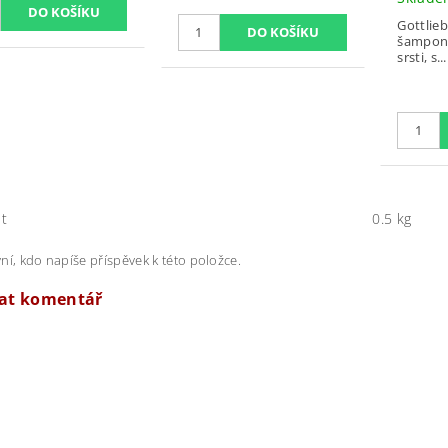
Gottlieb
šampon 
srsti, s...
t
0.5 kg
ní, kdo napíše příspěvek k této položce.
dat komentář