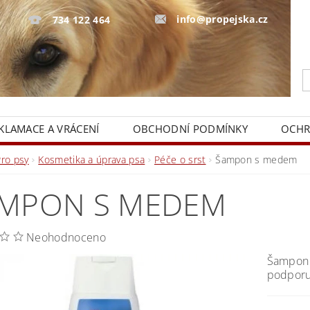
info@propejska.cz
734 122 464
KLAMACE A VRÁCENÍ
OBCHODNÍ PODMÍNKY
OCHR
Pro psy
Kosmetika a úprava psa
Péče o srst
Šampon s medem
MPON S MEDEM
Neohodnoceno
Šampon 
podporu