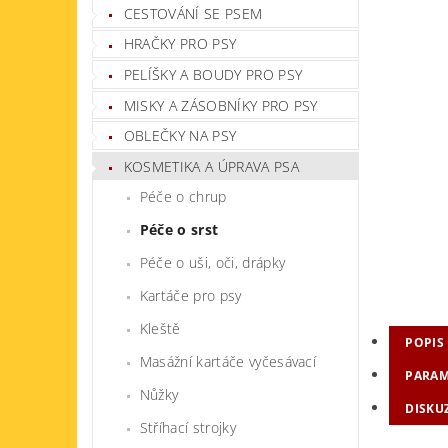
CESTOVÁNÍ SE PSEM
HRAČKY PRO PSY
PELÍŠKY A BOUDY PRO PSY
MISKY A ZÁSOBNÍKY PRO PSY
OBLEČKY NA PSY
KOSMETIKA A ÚPRAVA PSA
Péče o chrup
Péče o srst
Péče o uši, oči, drápky
Kartáče pro psy
Kleště
POPIS
Masážní kartáče vyčesávací
PARAM
Nůžky
DISKU
Stříhací strojky