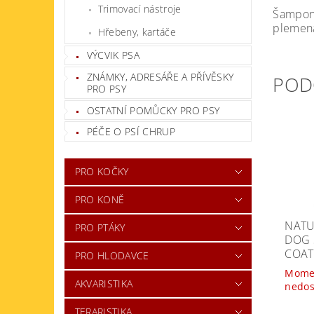
Trimovací nástroje
Šampon 
plemena
Hřebeny, kartáče
VÝCVIK PSA
ZNÁMKY, ADRESÁŘE A PŘÍVĚSKY
POD
PRO PSY
OSTATNÍ POMŮCKY PRO PSY
PÉČE O PSÍ CHRUP
PRO KOČKY
PRO KONĚ
NATU
PRO PTÁKY
DOG 
COAT
PRO HLODAVCE
Mome
AKVARISTIKA
nedo
TERARISTIKA