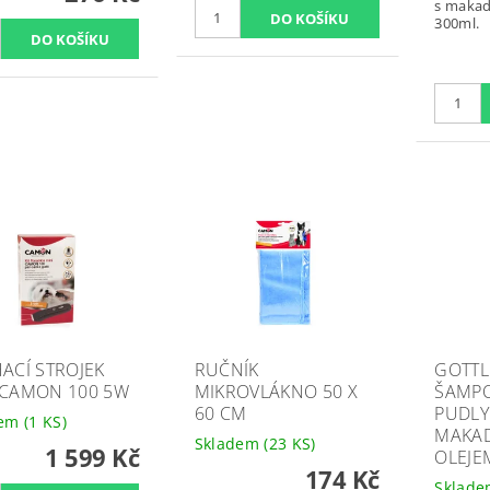
s maka
300ml.
HACÍ STROJEK
RUČNÍK
GOTTL
 CAMON 100 5W
MIKROVLÁKNO 50 X
ŠAMPO
60 CM
PUDLY
dem
(1 KS)
MAKA
Skladem
(23 KS)
1 599 Kč
OLEJE
174 Kč
Sklad