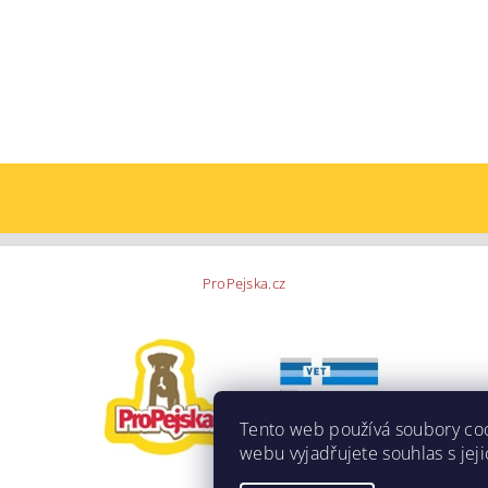
ProPejska.cz
Tento web používá soubory co
webu vyjadřujete souhlas s jej