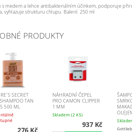
s medem a lehce antibakteriálním účinkem, podporuje přiro
, vyhlazuje strukturu chlupu. Balení: 250 ml
OBNÉ PRODUKTY
RE´S SECRET
NÁHRADNÍ ČEPEL
ŠAMPO
SHAMPOO TAN
PRO CAMON CLIPPER
SMRKO
S 500 ML
1 MM
MAKA
OLEJE
ntálně
Skladem
(2 KS)
stupné
Sklad
937 Kč
276 Kč
Gottlie