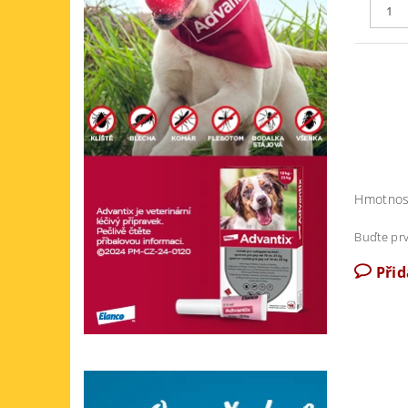
Hmotnos
Buďte prv
Při