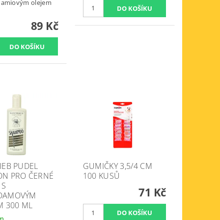
damiovým olejem
89 Kč
IEB PUDEL
GUMIČKY 3,5/4 CM
N PRO ČERNÉ
100 KUSŮ
 S
71 Kč
DAMOVÝM
M 300 ML
em