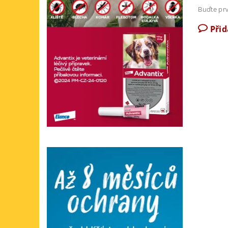
Buďte prv
Při