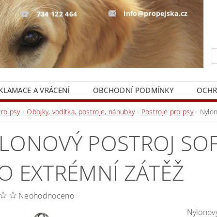
info@propejska.cz
734 122 464
KLAMACE A VRÁCENÍ
OBCHODNÍ PODMÍNKY
OCHR
Pro psy
Obojky, vodítka, postroje, náhubky
Postroje pro psy
Nylon
LONOVÝ POSTROJ SOF
O EXTRÉMNÍ ZÁTĚŽ
Neohodnoceno
Nylonový