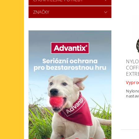
ZNAČKY
NYLO
COFF
EXTR
Vypr
Nylono
nastavi