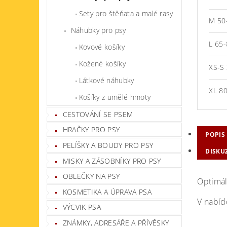
Sety pro štěňata a malé rasy
M 50
Náhubky pro psy
L 65
Kovové košíky
Kožené košíky
XS-S
Látkové náhubky
XL 8
Košíky z umělé hmoty
CESTOVÁNÍ SE PSEM
HRAČKY PRO PSY
POPIS
PELÍŠKY A BOUDY PRO PSY
DISKU
MISKY A ZÁSOBNÍKY PRO PSY
OBLEČKY NA PSY
Optimál
KOSMETIKA A ÚPRAVA PSA
V nabíd
VÝCVIK PSA
ZNÁMKY, ADRESÁŘE A PŘÍVĚSKY