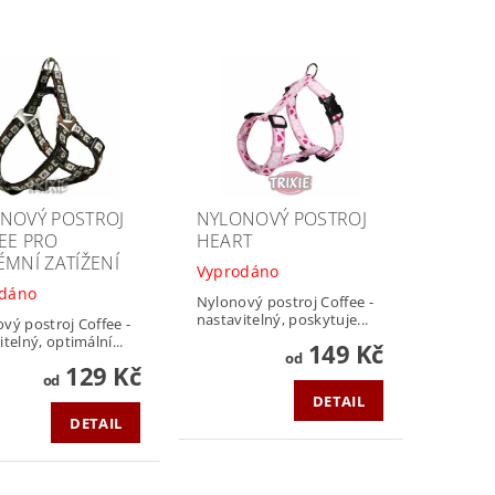
NOVÝ POSTROJ
NYLONOVÝ POSTROJ
EE PRO
HEART
ÉMNÍ ZATÍŽENÍ
Vyprodáno
odáno
Nylonový postroj Coffee -
nastavitelný, poskytuje...
vý postroj Coffee -
telný, optimální...
149 Kč
od
129 Kč
od
DETAIL
DETAIL