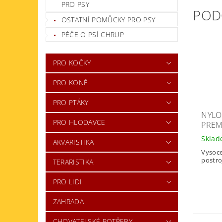
PRO PSY
POD
OSTATNÍ POMŮCKY PRO PSY
PÉČE O PSÍ CHRUP
PRO KOČKY
PRO KONĚ
PRO PTÁKY
NYLO
PRO HLODAVCE
PRE
Skla
AKVARISTIKA
Vysoce
postro
TERARISTIKA
PRO LIDI
ZAHRADA
CHOVATELSKÉ POTŘEBY