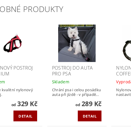
OBNÉ PRODUKTY
NOVÝ POSTROJ
POSTROJ DO AUTA
NYLON
MIUM
PRO PSA
COFFE
dem
Skladem
Vyprod
 kvalitní nylonový
Chrání psa i celou posádku
Nylonov
j.
auta při jízdě - v případě...
nastavit
329 Kč
289 Kč
od
od
DETAIL
DETAIL