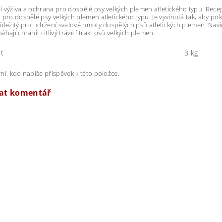
 výživa a ochrana pro dospělé psy velkých plemen atletického typu. Rece
 pro dospělé psy velkých plemen atletického typu. Je vyvinutá tak, aby po
ůležitý pro udržení svalové hmoty dospělých psů atletických plemen. Naví
hají chránit citlivý trávící trakt psů velkých plemen.
t
3 kg
ní, kdo napíše příspěvek k této položce.
dat komentář