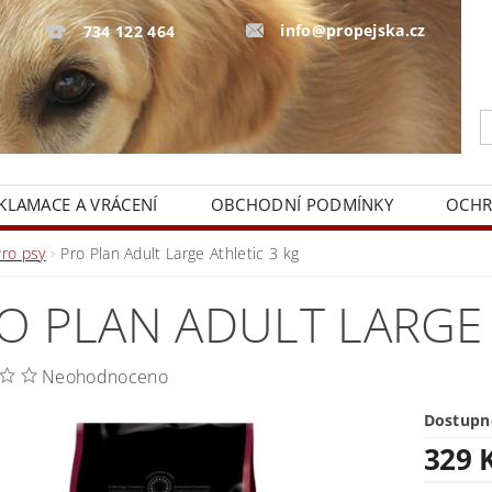
info@propejska.cz
734 122 464
KLAMACE A VRÁCENÍ
OBCHODNÍ PODMÍNKY
OCHR
Pro psy
Pro Plan Adult Large Athletic 3 kg
O PLAN ADULT LARGE 
Neohodnoceno
Dostupn
329 