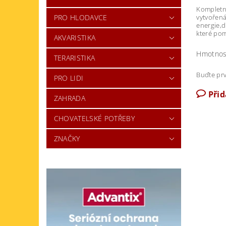
Kompletní
PRO HLODAVCE
vytvořená
energie,d
které pomá
AKVARISTIKA
Hmotnos
TERARISTIKA
Buďte prv
PRO LIDI
Při
ZAHRADA
CHOVATELSKÉ POTŘEBY
ZNAČKY