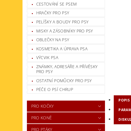
CESTOVÁNÍ SE PSEM
HRAČKY PRO PSY
PELÍŠKY A BOUDY PRO PSY
MISKY A ZÁSOBNÍKY PRO PSY
OBLEČKY NA PSY
KOSMETIKA A ÚPRAVA PSA
VÝCVIK PSA
ZNÁMKY, ADRESÁŘE A PŘÍVĚSKY
PRO PSY
OSTATNÍ POMŮCKY PRO PSY
PÉČE O PSÍ CHRUP
POPIS
PRO KOČKY
PARAM
PRO KONĚ
DISKU
PRO PTÁKY