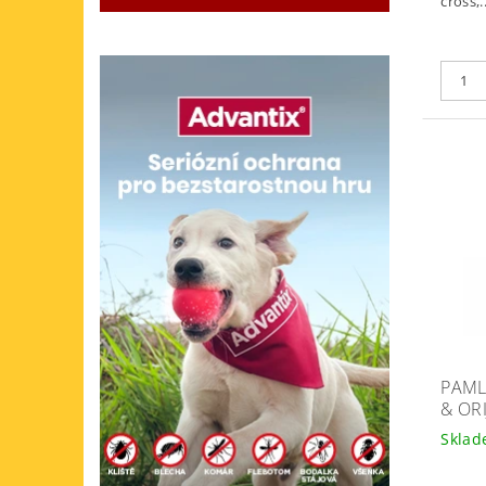
cross,..
PAML
& OR
Skla