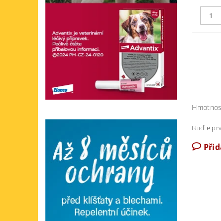
Hmotnos
Buďte prv
Při