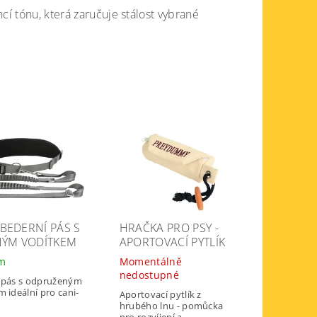
cí tónu, která zaručuje stálost vybrané
 BEDERNÍ PÁS S
HRAČKA PRO PSY -
ÝM VODÍTKEM
APORTOVACÍ PYTLÍK
em
Momentálně
nedostupné
 pás s odpruženým
 ideální pro cani-
Aportovací pytlík z
hrubého lnu - pomůcka
pro rozvíjení a...