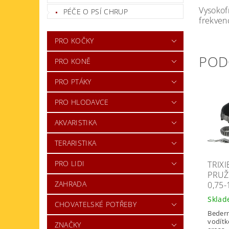
Vysokofr
PÉČE O PSÍ CHRUP
frekvenc
PRO KOČKY
POD
PRO KONĚ
PRO PTÁKY
PRO HLODAVCE
AKVARISTIKA
TERARISTIKA
PRO LIDI
TRIXI
PRUŽ
ZAHRADA
0,75-
Skla
CHOVATELSKÉ POTŘEBY
Beder
vodítk
ZNAČKY