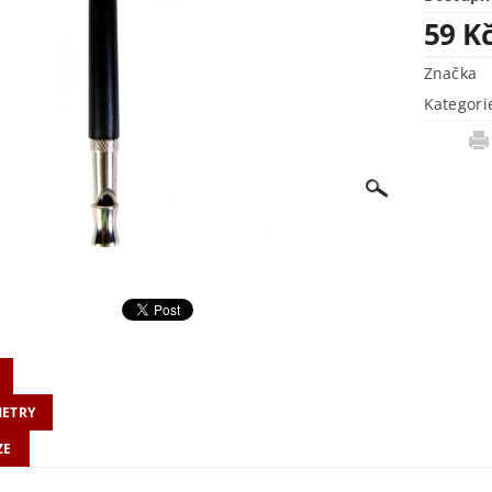
59 K
Značka
Kategori
ETRY
ZE