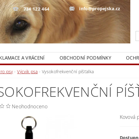
info@propejska.cz
734 122 464
KLAMACE A VRÁCENÍ
OBCHODNÍ PODMÍNKY
OCHR
Pro psy
Výcvik psa
Vysokofrekvenční píšťalka
SOKOFREKVENČNÍ PÍŠ
Neohodnoceno
Kovová p
Dostupn