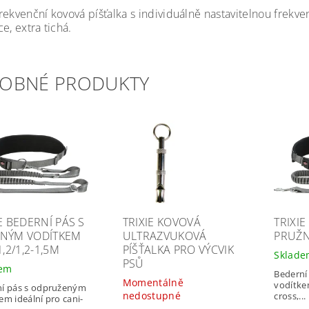
ekvenční kovová píšťalka s individuálně nastavitelnou frekven
e, extra tichá.
OBNÉ PRODUKTY
E BEDERNÍ PÁS S
TRIXIE KOVOVÁ
TRIXIE
NÝM VODÍTKEM
ULTRAZVUKOVÁ
PRUŽN
1,2/1,2-1,5M
PÍŠŤALKA PRO VÝCVIK
Sklad
PSŮ
dem
Bederní
Momentálně
vodítkem
ní pás s odpruženým
nedostupné
cross,...
em ideální pro cani-