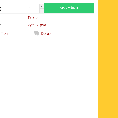
č
Trixie
e
Výcvik psa
Tisk
Dotaz