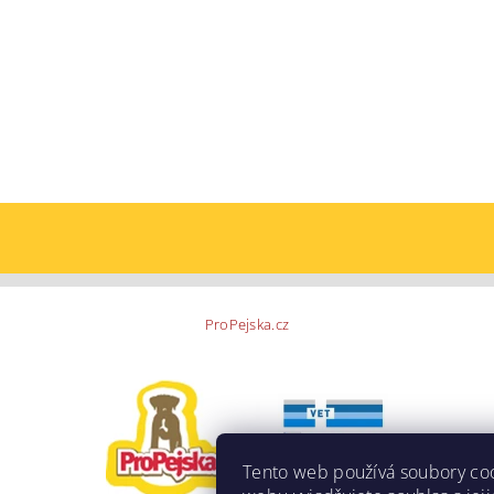
ProPejska.cz
Tento web používá soubory co