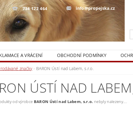
info@propejska.cz
734 122 464
KLAMACE A VRÁCENÍ
OBCHODNÍ PODMÍNKY
OCHR
Prodávané značky
BARON Ústí nad Labem, s.r.o.
RON ÚSTÍ NAD LABEM, 
odukty od výrobce
BARON Ústí nad Labem, s.r.o.
nebyly nalezeny....