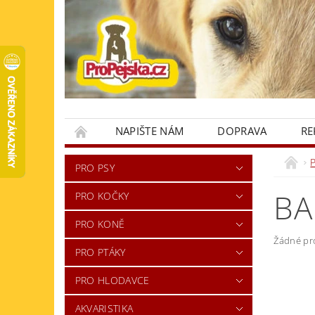
NAPIŠTE NÁM
DOPRAVA
RE
KONTAKTY
PRO PSY
BA
PRO KOČKY
PRO KONĚ
Žádné pr
PRO PTÁKY
PRO HLODAVCE
AKVARISTIKA