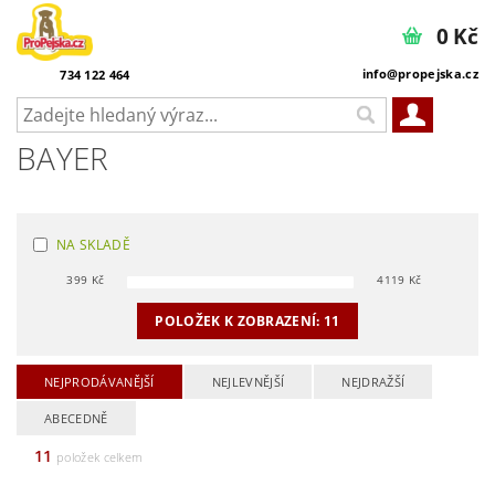
0 Kč
info@propejska.cz
734 122 464
BAYER
NA SKLADĚ
399
Kč
4119
Kč
POLOŽEK K ZOBRAZENÍ:
11
NEJPRODÁVANĚJŠÍ
NEJLEVNĚJŠÍ
NEJDRAŽŠÍ
ABECEDNĚ
11
položek celkem