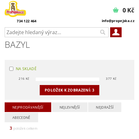
0 Kč
info@propejska.cz
734 122 464
BAZYL
NA SKLADĚ
216
Kč
377
Kč
POLOŽEK K ZOBRAZENÍ:
3
NEJPRODÁVANĚJŠÍ
NEJLEVNĚJŠÍ
NEJDRAŽŠÍ
ABECEDNĚ
3
položek celkem