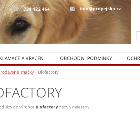
info@propejska.cz
734 122 464
KLAMACE A VRÁCENÍ
OBCHODNÍ PODMÍNKY
OCHR
Prodávané značky
Biofactory
OFACTORY
odukty od výrobce
Biofactory
nebyly nalezeny....