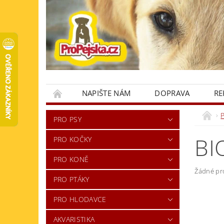
NAPIŠTE NÁM
DOPRAVA
RE
KONTAKTY
PRO PSY
BI
PRO KOČKY
PRO KONĚ
Žádné pr
PRO PTÁKY
PRO HLODAVCE
AKVARISTIKA