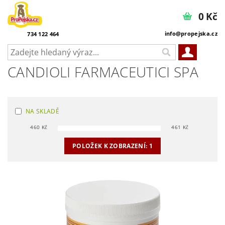
0 Kč
info@propejska.cz
734 122 464
CANDIOLI FARMACEUTICI SPA
NA SKLADĚ
460
Kč
461
Kč
POLOŽEK K ZOBRAZENÍ:
1