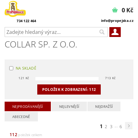
0 Kč
info@propejska.cz
734 122 464
COLLAR SP. Z O.O.
NA SKLADĚ
121
Kč
713
Kč
POLOŽEK K ZOBRAZENÍ:
112
NEJPRODÁVANĚJŠÍ
NEJLEVNĚJŠÍ
NEJDRAŽŠÍ
ABECEDNĚ
1
...
2
3
6
112
položek celkem