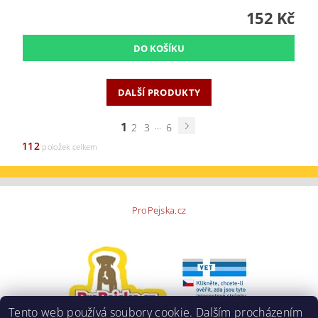
152 Kč
DALŠÍ PRODUKTY
1
...
2
3
6
112
položek celkem
ProPejska.cz
Tento web používá soubory cookie. Dalším procházením