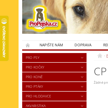
NAPIŠTE NÁM
DOPRAVA
RE
KONTAKTY
PRO PSY
CP
PRO KOČKY
PRO KONĚ
Žádné pr
PRO PTÁKY
PRO HLODAVCE
AKVARISTIKA