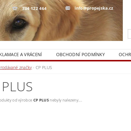
info@propejska.cz
734 122 464
KLAMACE A VRÁCENÍ
OBCHODNÍ PODMÍNKY
OCHR
Prodávané značky
CP PLUS
 PLUS
odukty od výrobce
CP PLUS
nebyly nalezeny....