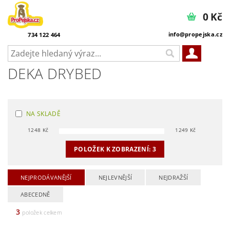
0 Kč
info@propejska.cz
734 122 464
DEKA DRYBED
NA SKLADĚ
1248
Kč
1249
Kč
POLOŽEK K ZOBRAZENÍ:
3
NEJPRODÁVANĚJŠÍ
NEJLEVNĚJŠÍ
NEJDRAŽŠÍ
ABECEDNĚ
3
položek celkem