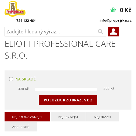
0 Kč
info@propejska.cz
734 122 464
ELIOTT PROFESSIONAL CARE
S.R.O.
NA SKLADĚ
320
Kč
395
Kč
POLOŽEK K ZOBRAZENÍ:
2
NEJPRODÁVANĚJŠÍ
NEJLEVNĚJŠÍ
NEJDRAŽŠÍ
ABECEDNĚ