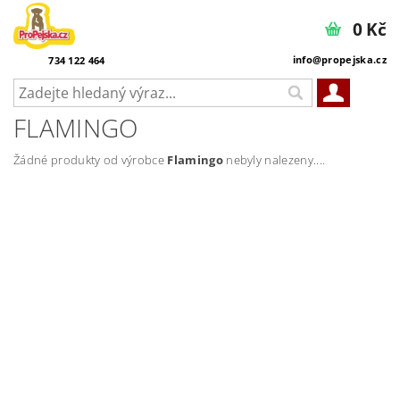
0 Kč
info@propejska.cz
734 122 464
FLAMINGO
Žádné produkty od výrobce
Flamingo
nebyly nalezeny....