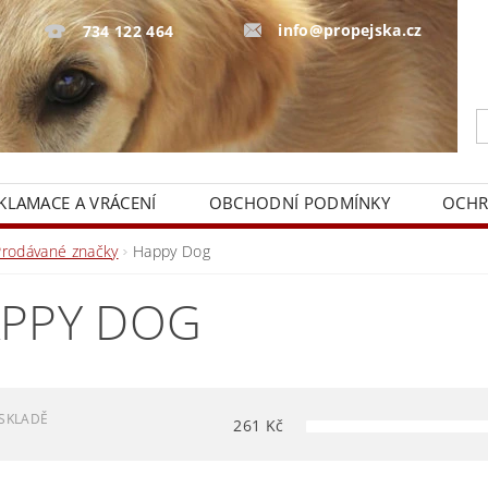
info@propejska.cz
734 122 464
KLAMACE A VRÁCENÍ
OBCHODNÍ PODMÍNKY
OCHR
Prodávané značky
Happy Dog
PPY DOG
SKLADĚ
261
Kč