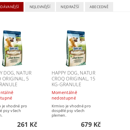
ODÁVANĚJŠÍ
NEJLEVNĚJŠÍ
NEJDRAŽŠÍ
ABECEDNĚ
Y DOG, NATUR
HAPPY DOG, NATUR
 ORIGINAL, 5
CROQ ORIGINAL, 15
RANULE
KG-GRANULE
ntálně
Momentálně
stupné
nedostupné
 je vhodné pro
Krmivo je vhodné pro
é psy všech
dospělé psy všech
n.
plemen.
261 Kč
679 Kč