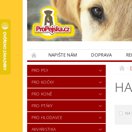
NAPIŠTE NÁM
DOPRAVA
RE
KONTAKTY
PRO PSY
HA
PRO KOČKY
PRO KONĚ
PRO PTÁKY
NA 
PRO HLODAVCE
AKVARISTIKA