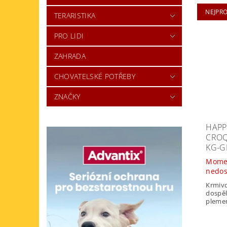
NEJPR
TERARISTIKA
PRO LIDI
ZAHRADA
CHOVATELSKÉ POTŘEBY
ZNAČKY
HAPP
CROQ
KG-G
Mome
nedo
Krmivo
dospěl
pleme