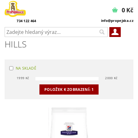
0 Kč
info@propejska.cz
734 122 464
HILLS
NA SKLADĚ
1999
Kč
2000
Kč
POLOŽEK K ZOBRAZENÍ:
1