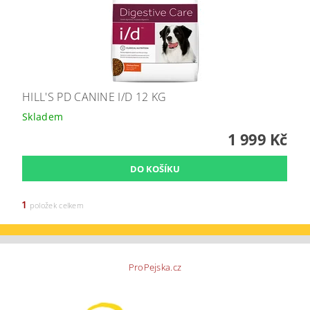
HILL'S PD CANINE I/D 12 KG
Skladem
1 999 Kč
1
položek celkem
ProPejska.cz