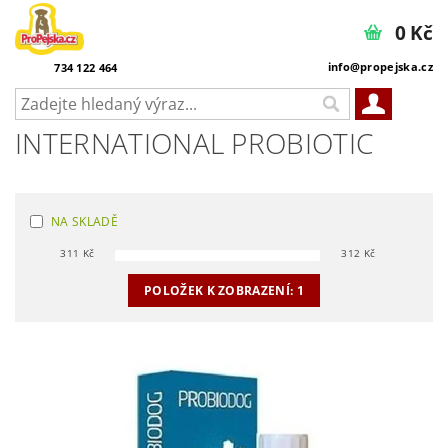
0 Kč
info@propejska.cz
734 122 464
INTERNATIONAL PROBIOTIC
NA SKLADĚ
311
Kč
312
Kč
POLOŽEK K ZOBRAZENÍ:
1