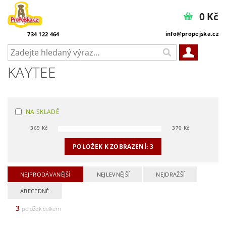
0 Kč
info@propejska.cz
734 122 464
KAYTEE
NA SKLADĚ
369
Kč
370
Kč
POLOŽEK K ZOBRAZENÍ:
3
NEJPRODÁVANĚJŠÍ
NEJLEVNĚJŠÍ
NEJDRAŽŠÍ
ABECEDNĚ
3
položek celkem