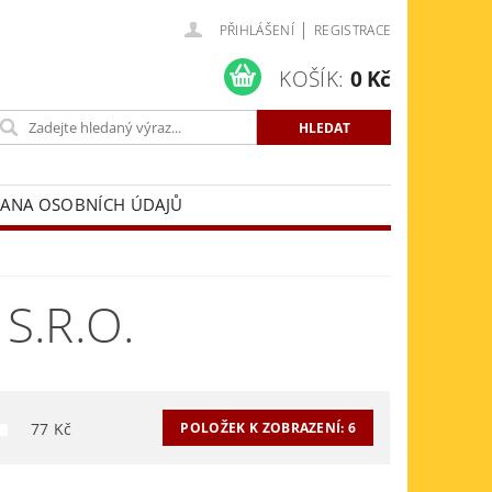
|
PŘIHLÁŠENÍ
REGISTRACE
KOŠÍK:
0 Kč
ANA OSOBNÍCH ÚDAJŮ
S.R.O.
77
Kč
POLOŽEK K ZOBRAZENÍ:
6