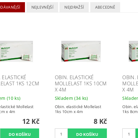
ODÁVANĚJŠÍ
NEJLEVNĚJŠÍ
NEJDRAŽŠÍ
ABECEDNĚ
. ELASTICKÉ
OBIN. ELASTICKÉ
OBIN.
ELAST 1KS 12CM
MOLLELAST 1KS 10CM
MOLLE
X 4M
X 4M
dem
(10 ks)
Skladem
(34 ks)
Sklad
elastické Mollelast
Obin. elastické Mollelast
Obin. el
2cm x 4m
1ks 10cm x 4m
1ks 8cm
12 Kč
8 Kč