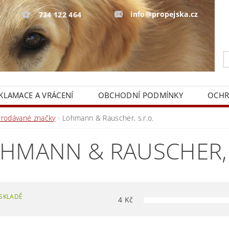
info@propejska.cz
734 122 464
KLAMACE A VRÁCENÍ
OBCHODNÍ PODMÍNKY
OCHR
Prodávané značky
Lohmann & Rauscher, s.r.o.
HMANN & RAUSCHER, 
SKLADĚ
4
Kč