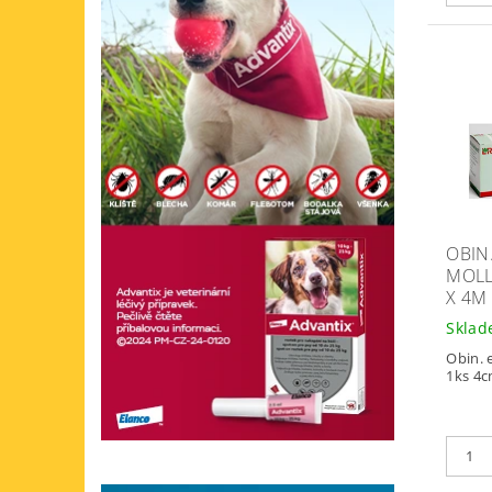
OBIN
MOLL
X 4M
Skla
Obin. 
1ks 4