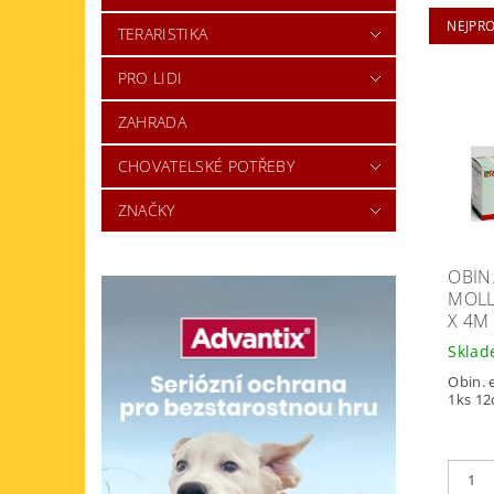
NEJPR
TERARISTIKA
PRO LIDI
ZAHRADA
CHOVATELSKÉ POTŘEBY
ZNAČKY
OBIN
MOLL
X 4M
Skla
Obin. 
1ks 1