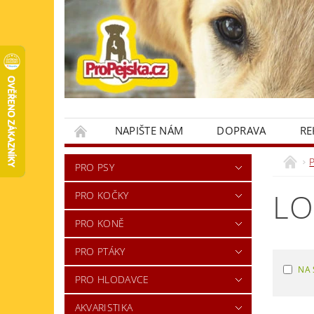
NAPIŠTE NÁM
DOPRAVA
RE
KONTAKTY
PRO PSY
LO
PRO KOČKY
PRO KONĚ
PRO PTÁKY
NA 
PRO HLODAVCE
AKVARISTIKA