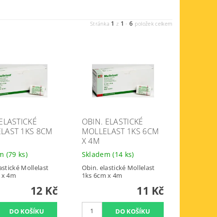
1
1
6
Stránka
z
-
položek celkem
 ELASTICKÉ
OBIN. ELASTICKÉ
LAST 1KS 8CM
MOLLELAST 1KS 6CM
X 4M
em
(79 ks)
Skladem
(14 ks)
astické Mollelast
Obin. elastické Mollelast
 x 4m
1ks 6cm x 4m
12 Kč
11 Kč