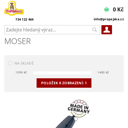
0 Kč
info@propejska.cz
734 122 464
MOSER
NA SKLADĚ
1399
Kč
1400
Kč
POLOŽEK K ZOBRAZENÍ:
1