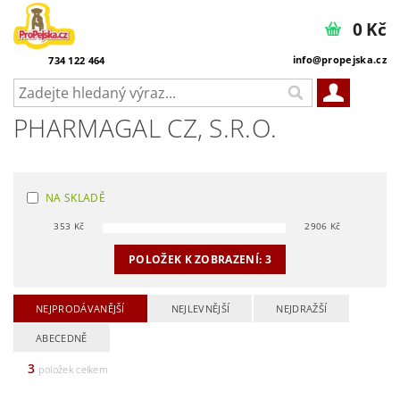
0 Kč
info@propejska.cz
734 122 464
PHARMAGAL CZ, S.R.O.
NA SKLADĚ
353
Kč
2906
Kč
POLOŽEK K ZOBRAZENÍ:
3
NEJPRODÁVANĚJŠÍ
NEJLEVNĚJŠÍ
NEJDRAŽŠÍ
ABECEDNĚ
3
položek celkem