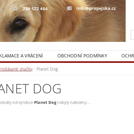
info@propejska.cz
734 122 464
KLAMACE A VRÁCENÍ
OBCHODNÍ PODMÍNKY
OCHR
Prodávané značky
Planet Dog
ANET DOG
odukty od výrobce
Planet Dog
nebyly nalezeny....