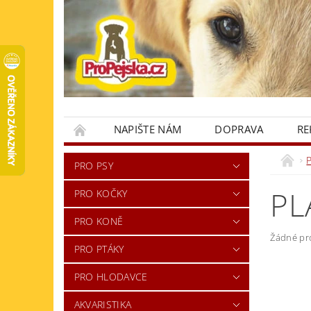
NAPIŠTE NÁM
DOPRAVA
RE
KONTAKTY
PRO PSY
PL
PRO KOČKY
PRO KONĚ
Žádné pr
PRO PTÁKY
PRO HLODAVCE
AKVARISTIKA