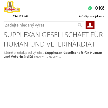
0 Kč
info@propejska.cz
734 122 464
SUPPLEXAN GESELLSCHAFT FÜR
HUMAN UND VETERINÄRDIÄT
Žádné produkty od výrobce
Supplexan Gesellschaft für Human
und Veterinärdiät
nebyly nalezeny....